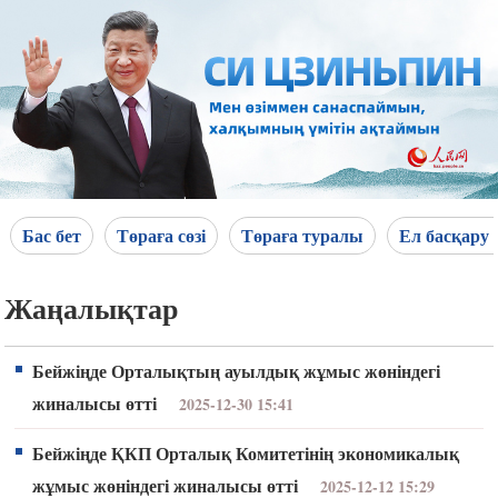
Бас бет
Төраға сөзі
Төраға туралы
Ел басқару 
Жаңалықтар
Бейжіңде Орталықтың ауылдық жұмыс жөніндегі
жиналысы өтті
2025-12-30 15:41
Бейжіңде ҚКП Орталық Комитетінің экономикалық
жұмыс жөніндегі жиналысы өтті
2025-12-12 15:29