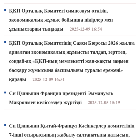
ҚКП Орталық Комитеті симпозиум өткізіп,
экономикалық жұмыс бойынша пікірлер мен
ұсыныстарды тыңдады
2025-12-09 16:54
ҚКП Орталық Комитетінің Саяси Бюросы 2026 жылға
арналған экономикалық жұмысты талдап, зерттеп,
сондай-ақ «ҚКП-ның мемлекетті жан-жақты заңмен
басқару жұмысына басшылығы туралы ережені»
қарады
2025-12-09 16:51
Си Цзиньпин Франция президенті Эммануэль
Макронмен келіссөздер жүргізді
2025-12-05 15:19
Си Цзиньпин Қытай-Француз Кәсіпкерлер комитетінің
7-інші отырысының жабылу салтанатына қатысып,