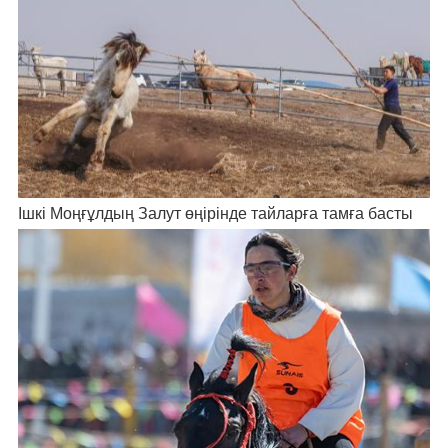
Ішкі Моңғұлдың Залут өңірінде тайларға тамға басты