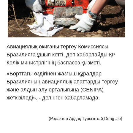
Авиациялық оқиғаны тергеу Комиссиясы
Бразилияға ұшып кетті, деп хабарлайды
ҚР
Көлік министрлігінің баспасөз
қызметі.
«Борттағы өздігінен жазғыш құралдар
Бразилияның авиациялық апаттарды тергеу
және алдын алу орталығына (CENIPA)
жеткізіледі», - делінген хабарламада.
(Редактор:Ардақ Тұрсынтай,Deng Jie)