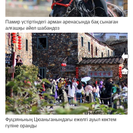
Памир үстіртіндегі арман аренасында бақ сынаған
алғашқы әйел шабандоз
Фуцзяньның Цюаньганындағы ежелгі ауыл көктем
гүліне оранды