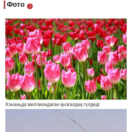
Фото
Хэнаньда миллиондаған қызғалдақ гүлдеді