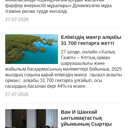
фарфор өнеркәсібі мұралары» Дүниежүзілік мұра
тізіміне ресми түрде енгізілді.
27-07-2026
Еліміздің мангр алқабы
31 700 гектарға жетті
27 шілде, онлайн «Халық
Газеті» -- Ұлттық орман
шаруашылығы және
жайылым басқармасының мәліметтері бойынша, 2025
жылдың соңына қарай еліміздің мангр（қызыл ағашты
орман）алқабы 31 700 гектарға ұлғайып, осы
ғасырдың басынан бері 44%-ға өскен.
27-07-2026
Ван И Шанхай
ынтымақтастық
ұйымының Сыртқы