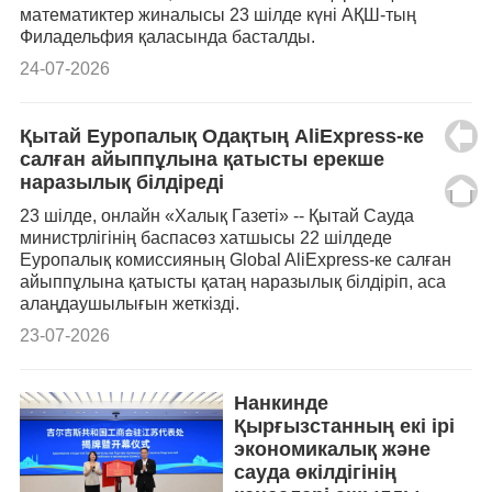
математиктер жиналысы 23 шілде күні АҚШ-тың
Филадельфия қаласында басталды.
24-07-2026
Қытай Еуропалық Одақтың AliExpress-ке
салған айыппұлына қатысты ерекше
наразылық білдіреді
23 шілде, онлайн «Халық Газеті» -- Қытай Сауда
министрлігінің баспасөз хатшысы 22 шілдеде
Еуропалық комиссияның Global AliExpress-ке салған
айыппұлына қатысты қатаң наразылық білдіріп, аса
алаңдаушылығын жеткізді.
23-07-2026
Нанкинде
Қырғызстанның екі ірі
экономикалық және
сауда өкілдігінің