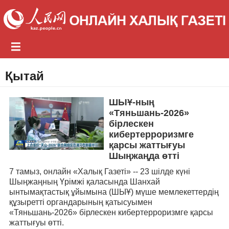
Қытай
ШЫҰ-ның
«Тяньшань-2026»
бірлескен
кибертерроризмге
қарсы жаттығуы
Шыңжаңда өтті
7 тамыз, онлайн «Халық Газеті» -- 23 шілде күні
Шыңжаңның Үрімжі қаласында Шанхай
ынтымақтастық ұйымына (ШЫҰ) мүше мемлекеттердің
құзыретті органдарының қатысуымен
«Тяньшань-2026» бірлескен кибертерроризмге қарсы
жаттығуы өтті.