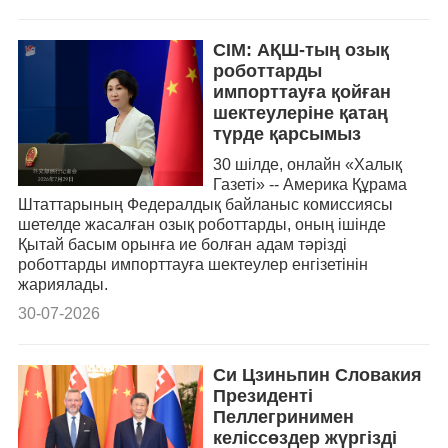
СІМ: АҚШ-тың озық
роботтарды
импорттауға қойған
шектеулеріне қатаң
түрде қарсымыз
30 шілде, онлайн «Халық
Газеті» -- Америка Құрама
Штаттарының Федералдық байланыс комиссиясы
шетелде жасалған озық роботтарды, оның ішінде
Қытай басым орынға ие болған адам тәрізді
роботтарды импорттауға шектеулер енгізетінін
жариялады.
30-07-2026
Си Цзиньпин Словакия
Президенті
Пеллегринимен
келіссөздер жүргізді