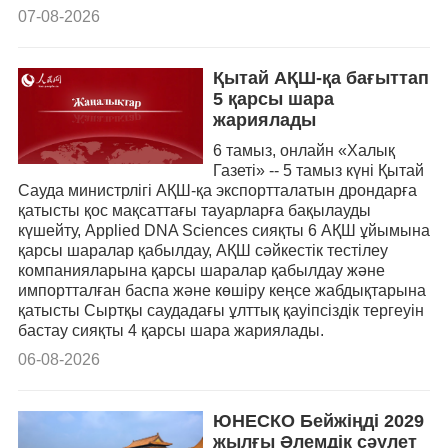
07-08-2026
Қытай АҚШ-қа бағыттап
5 қарсы шара
жариялады
6 тамыз, онлайн «Халық
Газеті» -- 5 тамыз күні Қытай
Сауда министрлігі АҚШ-қа экспортталатын дрондарға
қатысты қос мақсаттағы тауарларға бақылауды
күшейту, Applied DNA Sciences сияқты 6 АҚШ ұйымына
қарсы шаралар қабылдау, АҚШ сәйкестік тестілеу
компанияларына қарсы шаралар қабылдау және
импортталған баспа және көшіру кеңсе жабдықтарына
қатысты Сыртқы саудадағы ұлттық қауіпсіздік тергеуін
бастау сияқты 4 қарсы шара жариялады.
06-08-2026
ЮНЕСКО Бейжіңді 2029
жылғы Әлемдік сәулет