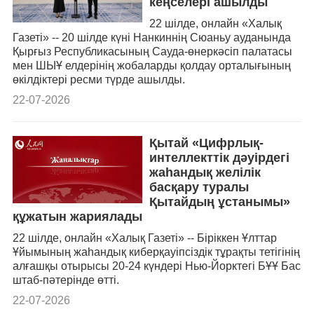
кеңселері ашылды
22 шілде, онлайн «Халық
Газеті» -- 20 шілде күні Нанкиннің Сюаньу ауданында
Қырғыз Республикасының Сауда-өнеркәсіп палатасы
мен ШЫҰ елдерінің жобаларды қолдау орталығының
өкілдіктері ресми түрде ашылды.
22-07-2026
Қытай «Цифрлық-
интеллекттік дәуірдегі
жаһандық желілік
басқару туралы
Қытайдың ұстанымы»
құжатын жариялады
22 шілде, онлайн «Халық Газеті» -- Біріккен Ұлттар
Ұйымының жаһандық киберқауіпсіздік тұрақты тетігінің
алғашқы отырысы 20-24 күндері Нью-Йорктегі БҰҰ Бас
штаб-пәтерінде өтті.
22-07-2026