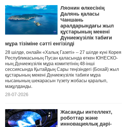
Ляонин өлкесінің
Далянь қаласы
Чаншань
аралдарындағы жыл
құстарының мекені
Дүниежүзілік табиғи
мұра тізіміне сәтті енгізілді
28 шілде, онлайн «Халық Газеті» -- 27 шілде күні Корея
Республикасының Пусан қаласында өткен ЮНЕСКО-
ның Дүниежүзілік мұра комитетінің 48-інші
сессиясында Қытайдың Сары теңізіндегі (Бохай) жыл
құстарының мекені Дүниежүзілік табиғи мұра
нысанының шекарасын түзету жобасы қаралып,
мақұлданды.
28-07-2026
Жасанды интеллект,
роботтар және
инновациялық дәрі-