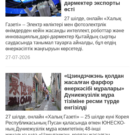
дәрмектер экспорты
өсті
27 шілде, онлайн «Халық
Газеті» -- Электр көліктері мен фотоэлектрлік
өнімдерден кейін жасанды интеллект, роботтар және
инновациялық дәрі-дәрмектер Қытайдың сыртқы
саудасында танымал тауарға айналды, бұл елдің
өнеркәсіптік жаңғыруын көрсетеді.
27-07-2026
«Цзиндэчжэнь қолдан
жасалған фарфор
өнеркәсібі мұралары»
Дүниежүзілік мұра
тізіміне ресми түрде
енгізілді
27 шілде, онлайн «Халық Газеті» -- 25 шілде күні Корея
Республикасының Пусан қаласында өткен ЮНЕСКО-
ның Дүниежүзілік мұра комитетінің 48-інші
жиналысында «Цзиндэчжэнь қолдан жасалған