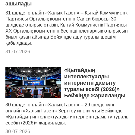
ашылады
31 шілде, онлайн «Халық Газеті» -- Қытай Коммунистік
Партиясы Орталық комитетінің Саяси бюросы 30
шілдеде отырыс өткізіп, Қытай Коммунистік Партиясы
ХХ Орталық комитетінің бесінші пленарлық отырысын
биыл қазан айында Бейжіңде ашу туралы шешім
қабылдады.
31-07-2026
«Қытайдың
интеллектуалды
интернетін дамыту
туралы есебі (2026)»
Бейжіңде жарияланды
30 шілде, онлайн «Халық Газеті» -- 29 шілде күні
онлайн «Халық Газеті» Зерттеу институты Бейжіңде
«Қытайдың интеллектуалды интернетін дамыту туралы
есебін (2026)» жариялады.
30-07-2026