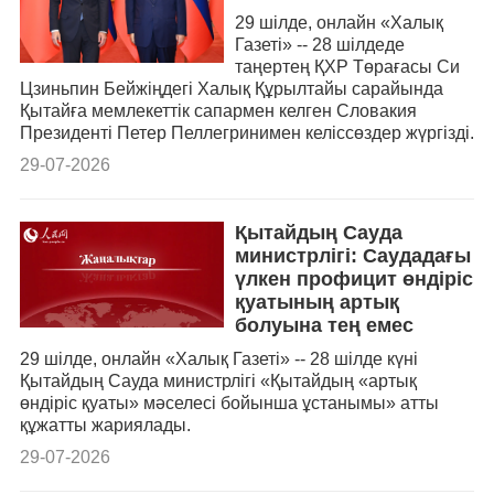
29 шілде, онлайн «Халық
Газеті» -- 28 шілдеде
таңертең ҚХР Төрағасы Си
Цзиньпин Бейжіңдегі Халық Құрылтайы сарайында
Қытайға мемлекеттік сапармен келген Словакия
Президенті Петер Пеллегринимен келіссөздер жүргізді.
29-07-2026
Қытайдың Сауда
министрлігі: Саудадағы
үлкен профицит өндіріс
қуатының артық
болуына тең емес
29 шілде, онлайн «Халық Газеті» -- 28 шілде күні
Қытайдың Сауда министрлігі «Қытайдың «артық
өндіріс қуаты» мәселесі бойынша ұстанымы» атты
құжатты жариялады.
29-07-2026