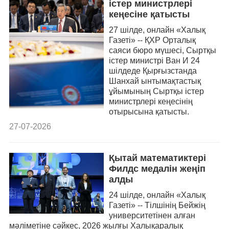
істер министрлері
кеңесіне қатысты
27 шілде, онлайн «Халық
Газеті» -- ҚХР Орталық
саяси бюро мүшесі, Сыртқы
істер министрі Ван И 24
шілдеде Қырғызстанда
Шанхай ынтымақтастық
ұйымының Сыртқы істер
министрлері кеңесінің
отырысына қатысты.
27-07-2026
Қытай математиктері
Филдс медалін жеңіп
алды
24 шілде, онлайн «Халық
Газеті» -- Тілшінің Бейжің
университетінен алған
мәліметіне сәйкес, 2026 жылғы Халықаралық