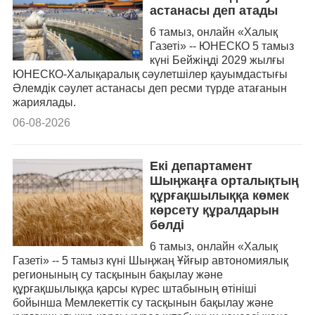
астанасы деп атады
6 тамыз, онлайн «Халық
Газеті» -- ЮНЕСКО 5 тамыз
күні Бейжіңді 2029 жылғы
ЮНЕСКО-Халықаралық сәулетшілер қауымдастығы
Әлемдік сәулет астанасы деп ресми түрде атағанын
жариялады.
06-08-2026
Екі департамент
Шыңжаңға орталықтың
құрғақшылыққа көмек
көрсету құралдарын
бөлді
6 тамыз, онлайн «Халық
Газеті» -- 5 тамыз күні Шыңжаң Ұйғыр автономиялық
регионының су тасқынын бақылау және
құрғақшылыққа қарсы күрес штабының өтініші
бойынша Мемлекеттік су тасқынын бақылау және