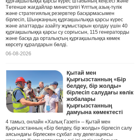
құрғақшылыққа қарсы күрес штабының кеңсесі және
Төтенше жағдайлар министрлігі Ұлттық азық-түлік
және стратегиялық резервтер басқармасымен
бірлесіп, Шыңжаңның құрғақшылыққа қарсы күрес
және апаттарды азайту жұмыстарын қолдау үшін 40
құрғақшылыққа қарсы су сорғысын, 115 генераторды
және басқа да орталықтың құрғақшылыққа көмек
көрсету құралдарын бөлді.
06-08-2026
Қытай мен
Қырғызстанның «Бір
белдеу, бір жолды»
бірлесіп салудағы көлік
жобалары
Қырғызстанның
дамуына көмектесті
4 тамыз, онлайн «Халық Газеті» -- Қытай мен
Қырғызстанның «Бір белдеу, бір жолды» бірлесіп салу
аясындағы бірлескен сұхбат алу делегациясы