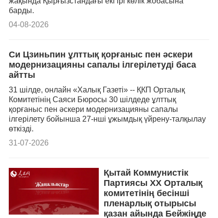
жақында Қырғызстандағы екі ірі көлік жобасына
барды.
04-08-2026
Си Цзиньпин ұлттық қорғаныс пен әскери
модернизацияны сапалы ілгерілетуді баса
айтты
31 шілде, онлайн «Халық Газеті» -- ҚКП Орталық
Комитетінің Саяси Бюросы 30 шілдеде ұлттық
қорғаныс пен әскери модернизацияны сапалы
ілгерілету бойынша 27-нші ұжымдық үйрену-талқылау
өткізді.
31-07-2026
Қытай Коммунистік
Партиясы ХХ Орталық
комитетінің бесінші
пленарлық отырысы
қазан айында Бейжіңде