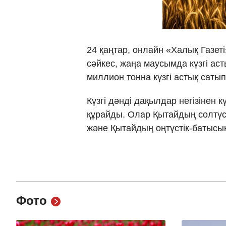
24 қаңтар, онлайн «Халық Газет
сәйкес, жаңа маусымда күзгі ас
миллион тонна күзгі астық саты
Күзгі дәнді дақылдар негізінен 
құрайды. Олар Қытайдың солтүст
және Қытайдың оңтүстік-батысынд
Фото