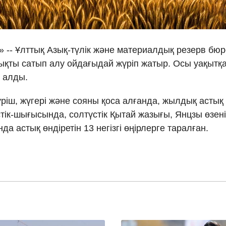
Ελλη
Tiếng
і» -- Ұлттық Азық-түлік және материалдық резерв бю
тықты сатып алу ойдағыдай жүріп жатыр. Осы уақытқа
دو
п алды.
हिन
күріш, жүгері және сояны қоса алғанда, жылдық астық
ік-шығысында, солтүстік Қытай жазығы, Янцзы өзенін
а астық өндіретін 13 негізгі өңірлерге таралған.