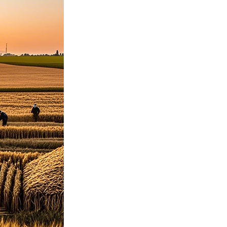
عر
국어
tsch
uguês
ahili
iano
 тілі
าไทย
 Melayu