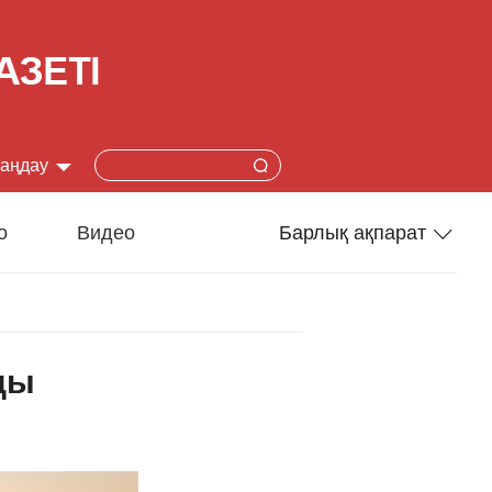
таңдау
简体
о
Видео
Барлық ақпарат
lish
Спорт
本語
Әлеумет
ды
çais
Ғылым-техника
añol
Туризм
ский