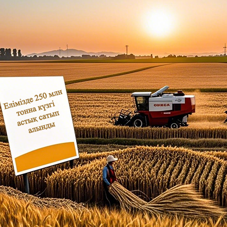
بي
한
Deu
Port
Kisw
Ital
Қазақ
ภาษ
Bahasa