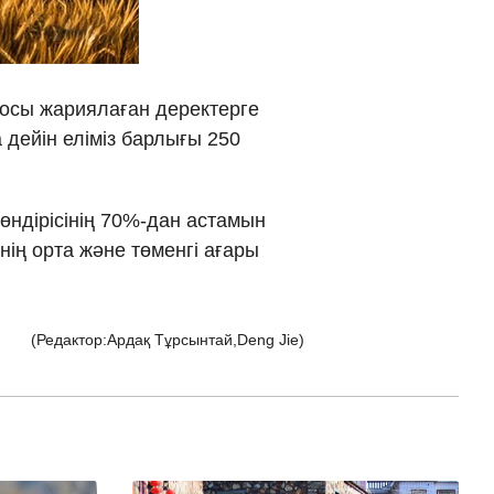
νικά
 Việt
росы жариялаған деректерге
 дейін еліміз барлығы 250
ار
्दी
 өндірісінің 70%-дан астамын
ің орта және төменгі ағары
(Редактор:Ардақ Тұрсынтай,Deng Jie)