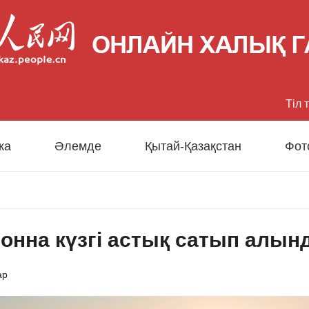
Тіл 
中文
ка
Әлемде
Қытай-Қазақстан
Фот
Eng
日
тонна күзгі астық сатып алын
Fran
Esp
ар
Рус