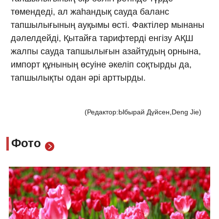
төмендеді, ал жаһандық сауда баланс
тапшылығының ауқымы өсті. Фактілер мынаны
дәлелдейді, Қытайға тарифтерді енгізу АҚШ
жалпы сауда тапшылығын азайтудың орнына,
импорт құнының өсуіне әкеліп соқтырды да,
тапшылықты одан әрі арттырды.
(Редактор:Ыбырай Дүйсен,Deng Jie)
Фото