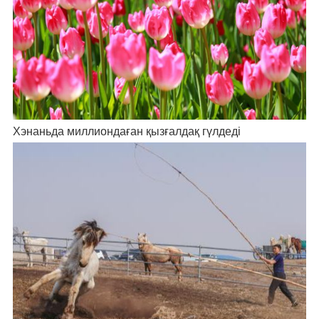
Хэнаньда миллиондаған қызғалдақ гүлдеді