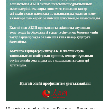
10 сәуір, онлайн «Халық Газеті» -- Ежелден