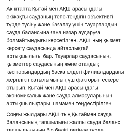
Ақ кітапта Қытай мен АҚШ арасындағы
екіжақты сауданың тепе-теңдігін объективті
түрде түсіну және бағалау үшін тауарлардың
сауда балансына ғана назар аударуға
болмайтындығы көрсетілген. АҚШ-ның қызмет
көрсету саудасында айтарлықтай
артықшылығы бар. Тауарлар саудасының,
қызметтер саудасының және отандық
кәсіпорындардың басқа елдегі филиалдардағы
жергілікті сатылымының үш факторын ескере
отырып, Қытай мен АҚШ арасындағы
экономикалық және сауда алмасуларының
артықшылықтары шамамен теңдестірілген.
Соңғы жылдары АҚШ-тың Қытаймен сауда
балансының тапшылығы жалпы сауда баланс
тапшылығының бір бөлігі ретінде түрде