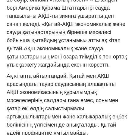
бері Америка Құрама Штаттары ірі сауда
тапшылығы АҚШ-ты зиянға ұшыратты деп
санап келеді. «Қытай-АҚШ экономикалық және
сауда қатынастарының бірнеше мәселесі
бойынша Қытайдың ұстанымы» атты ақ кітап
Қытай-АҚШ экономикалық және сауда
қатынастарының мәні өзара тиімділік пен ортақ
ұтысқа жету жағдайында екенін көрсетті.
Ақ кітапта айтылғандай, Қытай мен АҚШ
арасындағы тауар саудасының алшақтығы
АҚШ экономикасының құрылымдық
мәселелерінің салдары ғана емес, сонымен
қатар екі елдің салыстырмалы
артықшылықтарымен және халықаралық еңбек
бөлінісінің үлгісімен де анықталады. Қытай
әдейі профицитке ұмтылмайды.