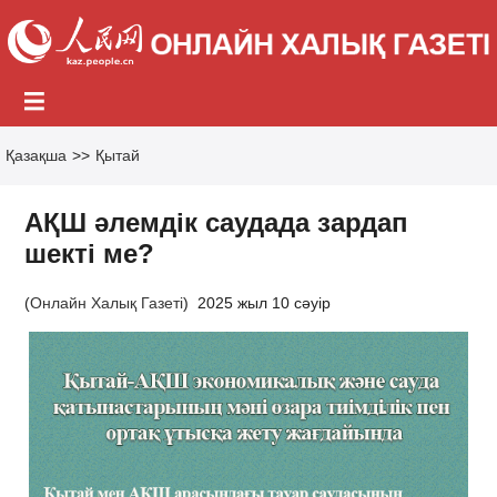
Қазақша
>>
Қытай
АҚШ әлемдік саудада зардап
шекті ме?
(
Онлайн Халық Газеті
)
2025 жыл 10 сәуір