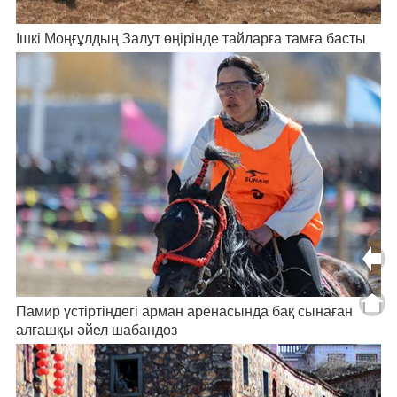
Ішкі Моңғұлдың Залут өңірінде тайларға тамға басты
Памир үстіртіндегі арман аренасында бақ сынаған
алғашқы әйел шабандоз