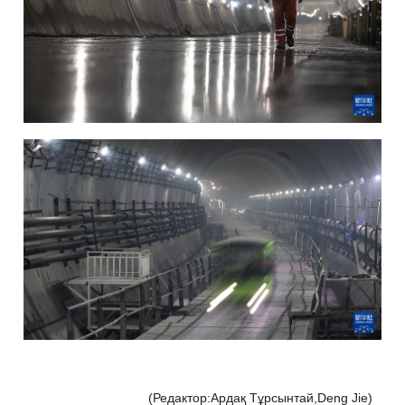
(Редактор:Ардақ Тұрсынтай,Deng Jie)