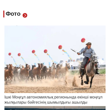
Фото
Ішкі Моңғұл автономиялық регионында екінші моңғұл
жылқылары бәйгесінің шымылдығы ашылды