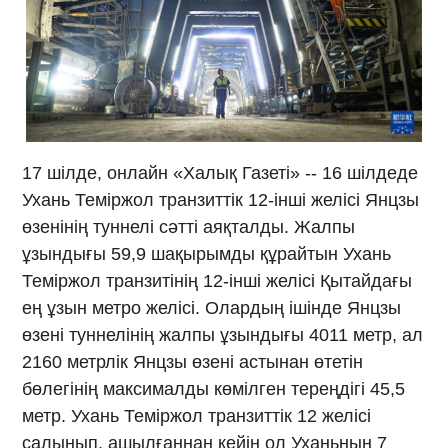
17 шілде, онлайн «Халық Газеті» -- 16 шілдеде
Ухань Теміржол транзиттік 12-інші желісі Янцзы
өзенінің туннелі сәтті аяқталды. Жалпы
ұзындығы 59,9 шақырымды құрайтын Ухань
Теміржол транзитінің 12-інші желісі Қытайдағы
ең ұзын метро желісі. Олардың ішінде Янцзы
өзені туннелінің жалпы ұзындығы 4011 метр, ал
2160 метрлік Янцзы өзені астынан өтетін
бөлегінің максималды көмілген тереңдігі 45,5
метр. Ухань Теміржол транзиттік 12 желісі
салынып, ашылғаннан кейін ол Уханьның 7