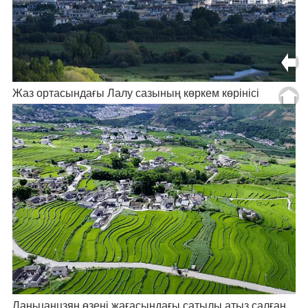
Жаз ортасындағы Лалу сазының көркем көрінісі
Ланьцанцзян өзені жағасындағы сатылы атыз салған