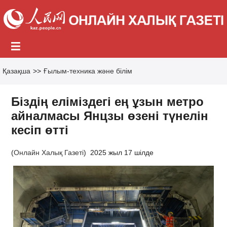
Қазақша
>>
Ғылым-техника және білім
Біздің еліміздегі ең ұзын метро
айналмасы Янцзы өзені түнелін
кесіп өтті
(
Онлайн Халық Газеті
)
2025 жыл 17 шілде