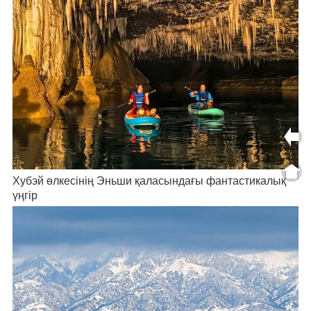
Хубэй өлкесінің Эньши қаласындағы фантастикалық
үңгір