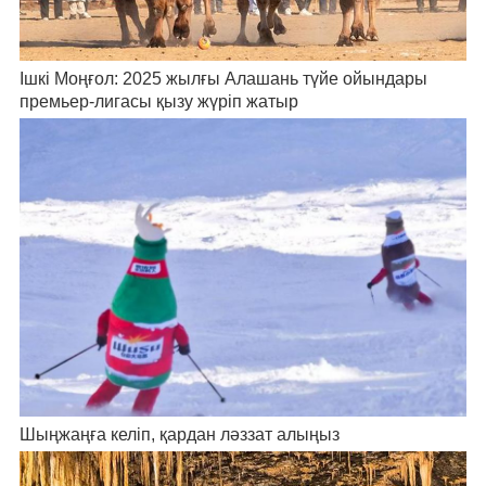
Ішкі Моңғол: 2025 жылғы Алашань түйе ойындары
премьер-лигасы қызу жүріп жатыр
Шыңжаңға келіп, қардан ләззат алыңыз