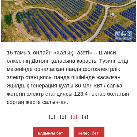
16 тамыз, онлайн «Халық Газеті» -- Шанси
өлкесінің Датонг қаласына қарасты Тұзинг елді
мекенінде орналасқан панда фотоэлектрлік
электр станциясы панда пішінінде жасалған.
Жылдық генерация қуаты 80 млн кВт / сағ-қа
жететін электр станциясы 123.4 гектар болатын
сортаң жерге салынған.
【1】
【2】
【3】
【4】
алдыңғы бет
келесі бет