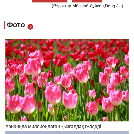
(Редактор:Ыбырай Дүйсен,Deng Jie)
Фото
Хэнаньда миллиондаған қызғалдақ гүлдеді