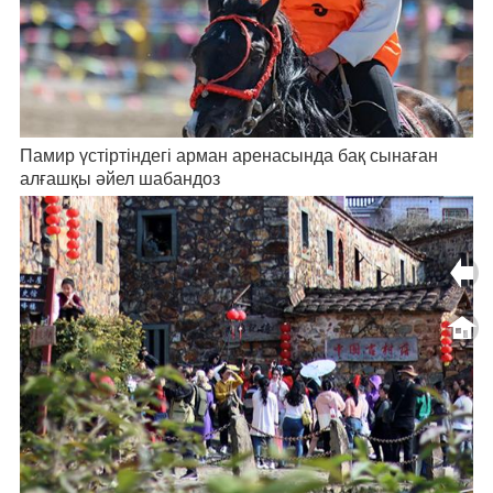
Памир үстіртіндегі арман аренасында бақ сынаған
алғашқы әйел шабандоз