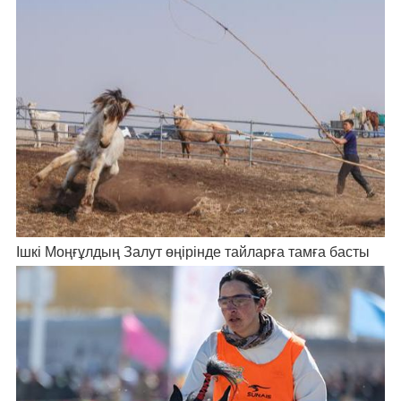
Ішкі Моңғұлдың Залут өңірінде тайларға тамға басты