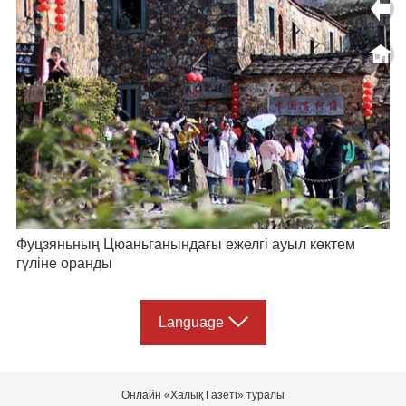
Фуцзяньның Цюаньганындағы ежелгі ауыл көктем
гүліне оранды
Language
Онлайн «Халық Газеті» туралы