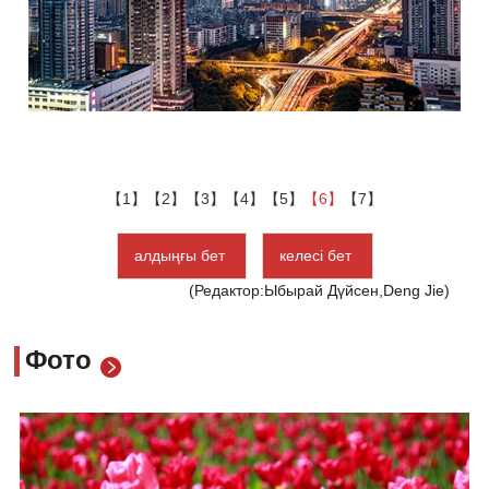
【1】
【2】
【3】
【4】
【5】
【6】
【7】
алдыңғы бет
келесі бет
(Редактор:Ыбырай Дүйсен,Deng Jie)
Фото