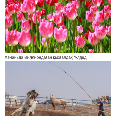
Хэнаньда миллиондаған қызғалдақ гүлдеді