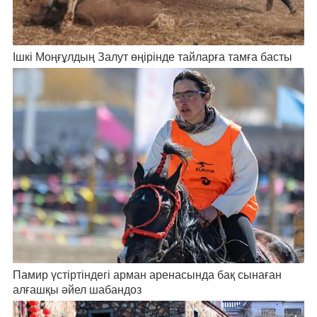
Ішкі Моңғұлдың Залут өңірінде тайларға тамға басты
Памир үстіртіндегі арман аренасында бақ сынаған
алғашқы әйел шабандоз