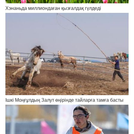
Хэнаньда миллиондаған қызғалдақ гүлдеді
Ішкі Моңғұлдың Залут өңірінде тайларға тамға басты