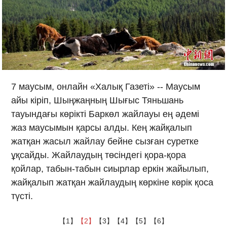
7 маусым, онлайн «Халық Газеті» -- Маусым
айы кіріп, Шыңжаңның Шығыс Тяньшань
тауындағы көрікті Баркөл жайлауы ең әдемі
жаз маусымын қарсы алды. Кең жайқалып
жатқан жасыл жайлау бейне сызған суретке
ұқсайды. Жайлаудың төсіндегі қора-қора
қойлар, табын-табын сиырлар еркін жайылып,
жайқалып жатқан жайлаудың көркіне көрік қоса
түсті.
【1】
【2】
【3】
【4】
【5】
【6】