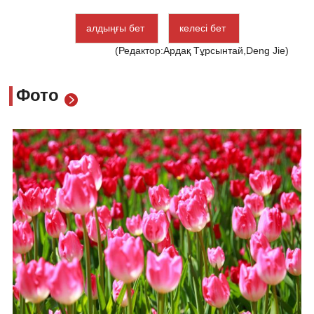
алдыңғы бет
келесі бет
(Редактор:Ардақ Тұрсынтай,Deng Jie)
Фото