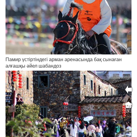
Памир үстіртіндегі арман аренасында бақ сынаған
алғашқы әйел шабандоз