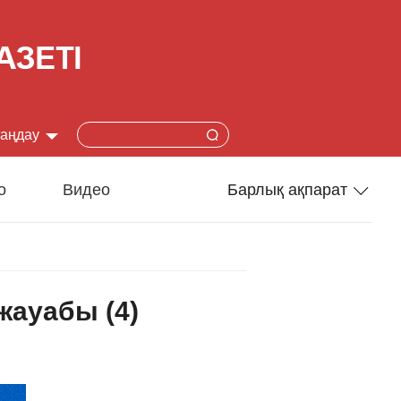
таңдау
简体
о
Видео
Барлық ақпарат
lish
Спорт
本語
Әлеумет
жауабы (4)
çais
Ғылым-техника
añol
Туризм
ский