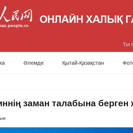
Тіл 
中文
ка
Әлемде
Қытай-Қазақстан
Фот
Eng
日
иннің заман талабына берген 
Fran
Esp
сым
Рус