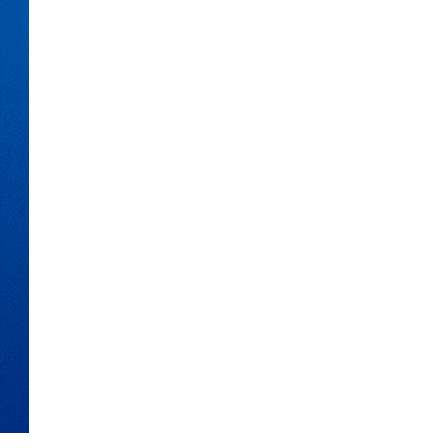
νικά
 Việt
ار
्दी