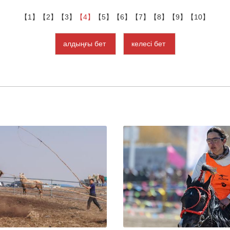
【1】
【2】
【3】
【4】
【5】
【6】
【7】
【8】
【9】
【10】
алдыңғы бет
келесі бет