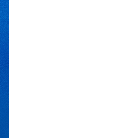
عر
국어
tsch
uguês
ahili
iano
 тілі
าไทย
 Melayu