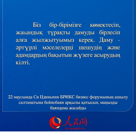
Ελλη
Tiếng
دو
हिन