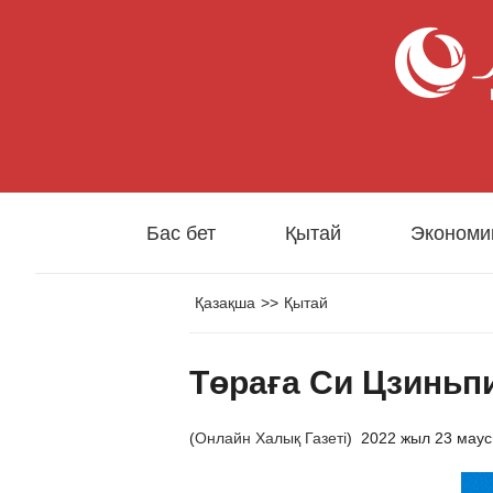
Бас бет
Қытай
Экономи
Қазақша
>>
Қытай
Төраға Си Цзиньп
(
Онлайн Халық Газеті
)
2022 жыл 23 мау