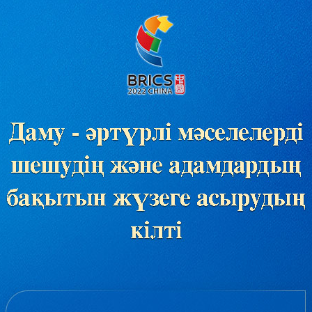
بي
한
Deu
Port
Kisw
Ital
Қазақ
ภาษ
Bahasa