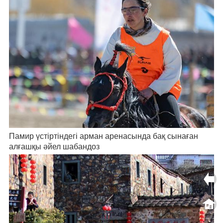
Памир үстіртіндегі арман аренасында бақ сынаған
алғашқы әйел шабандоз