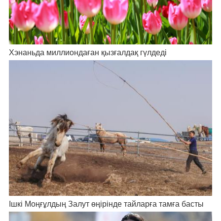
Хэнаньда миллиондаған қызғалдақ гүлдеді
Ішкі Моңғұлдың Залут өңірінде тайларға тамға басты