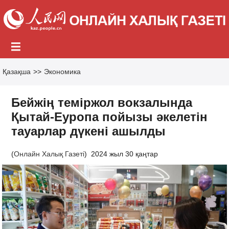
Қазақша
>>
Экономика
Бейжің теміржол вокзалында
Қытай-Еуропа пойызы әкелетін
тауарлар дүкені ашылды
(
Онлайн Халық Газеті
)
2024 жыл 30 қаңтар