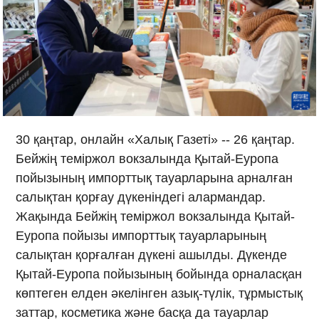
30 қаңтар, онлайн «Халық Газеті» -- 26 қаңтар.
Бейжің теміржол вокзалында Қытай-Еуропа
пойызының импорттық тауарларына арналған
салықтан қорғау дүкеніндегі алармандар.
Жақында Бейжің теміржол вокзалында Қытай-
Еуропа пойызы импорттық тауарларының
салықтан қорғалған дүкені ашылды. Дүкенде
Қытай-Еуропа пойызының бойында орналасқан
көптеген елден әкелінген азық-түлік, тұрмыстық
заттар, косметика және басқа да тауарлар