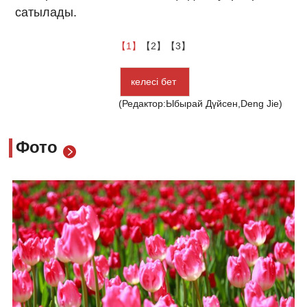
сатылады.
【1】
【2】
【3】
келесі бет
(Редактор:Ыбырай Дүйсен,Deng Jie)
Фото