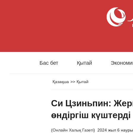
Бас бет
Қытай
Экономи
Қазақша
>>
Қытай
Си Цзиньпин: Жерг
өндіргіш күштерді
(
Онлайн Халық Газеті
)
2024 жыл 6 науры