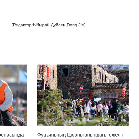
(Редактор:Ыбырай Дүйсен,Deng Jie)
аренасында
Фуцзяньның Цюаньганындағы ежелгі