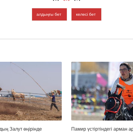
алдыңғы бет
келесі бет
дың Залут өңірінде
Памир үстіртіндегі арман 