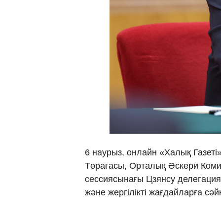
6 наурыз, онлайн «Халық Газеті
Төрағасы, Орталық Әскери Коми
сессиясынағы Цзянсу делегация
және жергілікті жағдайларға сәй