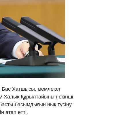
νικά
 Việt
ار
्दी
ің Бас Хатшысы, мемлекет
IV Халық Құрылтайының екінші
басты басымдығын нық түсіну
н атап өтті.