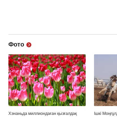
Фото
Хэнаньда миллиондаған қызғалдақ
Ішкі Моңғұл