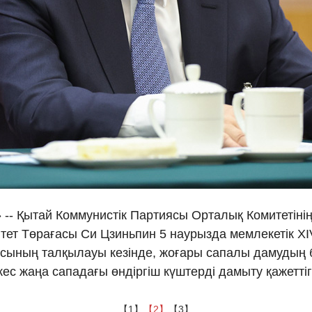
Ελλη
Tiếng
دو
हिन
» -- Қытай Коммунистік Партиясы Орталық Комитетін
тет Төрағасы Си Цзиньпин 5 наурызда мемлекетік X
сының талқылауы кезінде, жоғары сапалы дамудың 
кес жаңа сападағы өндіргіш күштерді дамыту қажеттігі
【1】
【2】
【3】