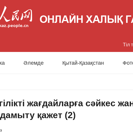
Тіл 
中文
ка
Әлемде
Қытай-Қазақстан
Фот
Eng
日
ілікті жағдайларға сәйкес жа
Fran
 дамыту қажет (2)
Esp
з
Рус