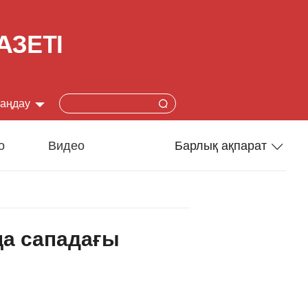
таңдау
简体
о
Видео
Барлық ақпарат
lish
Спорт
本語
Әлеумет
ңа сападағы
çais
Ғылым-техника
añol
Туризм
ский