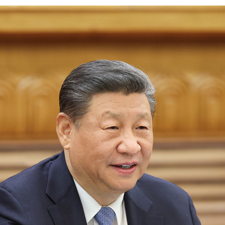
بي
한
Deu
Port
Kisw
Ital
Қазақ
ภาษ
Bahasa