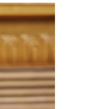
عر
국어
tsch
uguês
ahili
iano
 тілі
าไทย
 Melayu