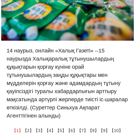
14 наурыз, онлайн «Халық Газеті» --15
наурызда Халықаралық тұтынушылардың
құқықтарын қорғау күніне орай
тұтынушылардың заңды құқықтары мен
мүдделерін қорғау және адамдардың тұтыну
қауіпсіздігі туралы хабардарлығын арттыру
мақсатында әртүрлі жерлерде тиісті іс-шаралар
өткізілді. (Суреттер Синьхуа Ақпарат
Агенттігінен алынды)
【1】
【2】
【3】
【4】
【5】
【6】
【7】
【8】
【9】
【10】