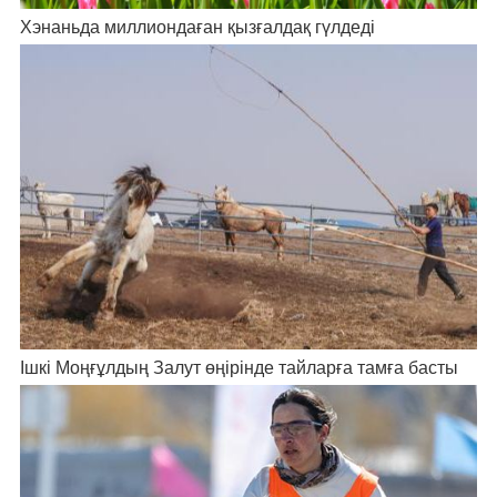
Хэнаньда миллиондаған қызғалдақ гүлдеді
Ішкі Моңғұлдың Залут өңірінде тайларға тамға басты