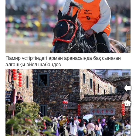
Памир үстіртіндегі арман аренасында бақ сынаған
алғашқы әйел шабандоз