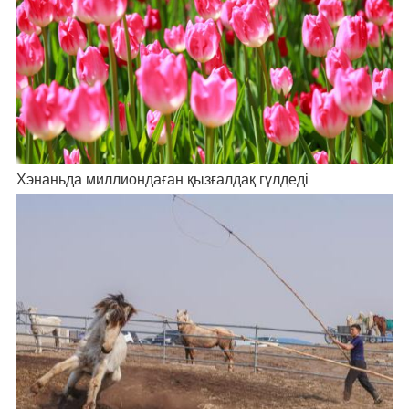
Хэнаньда миллиондаған қызғалдақ гүлдеді