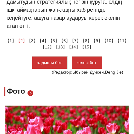
дамытудың стратегиялық негізін құруға, елдің
ішкі аймақтарын жан-жақты хаб ретінде
кеңейтуге, ашуға назар аударуы керек екенін
атап өтті.
【1】
【2】
【3】
【4】
【5】
【6】
【7】
【8】
【9】
【10】
【11】
【12】
【13】
【14】
【15】
алдыңғы бет
келесі бет
(Редактор:Ыбырай Дүйсен,Deng Jie)
Фото