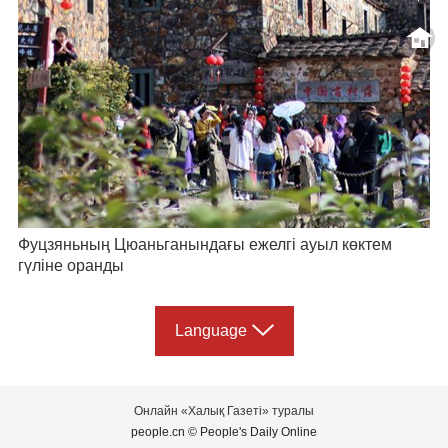
Фуцзяньның Цюаньганындағы ежелгі ауыл көктем
гүліне оранды
Language
Онлайн «Халық Газеті» туралы
people.cn © People's Daily Online