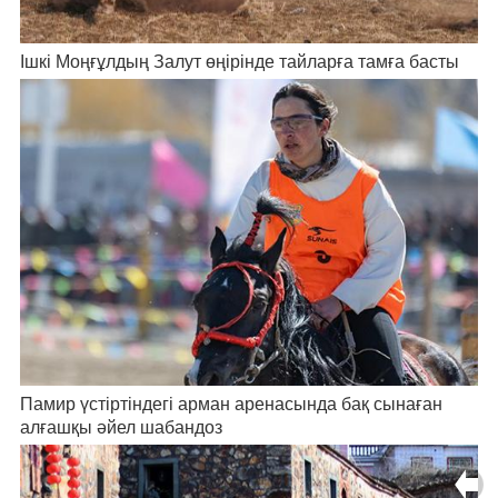
Ішкі Моңғұлдың Залут өңірінде тайларға тамға басты
Памир үстіртіндегі арман аренасында бақ сынаған
алғашқы әйел шабандоз