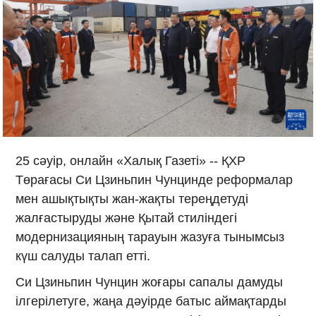
25 сәуір, онлайн «Халық Газеті» -- ҚХР
Төрағасы Си Цзиньпин Чунцинде реформалар
мен ашықтықты жан-жақты тереңдетуді
жалғастыруды және Қытай стиліндегі
модернизацияның тарауын жазуға тынымсыз
күш салуды талап етті.
Си Цзиньпин Чунцин жоғары сапалы дамуды
ілгерілетуге, жаңа дәуірде батыс аймақтарды