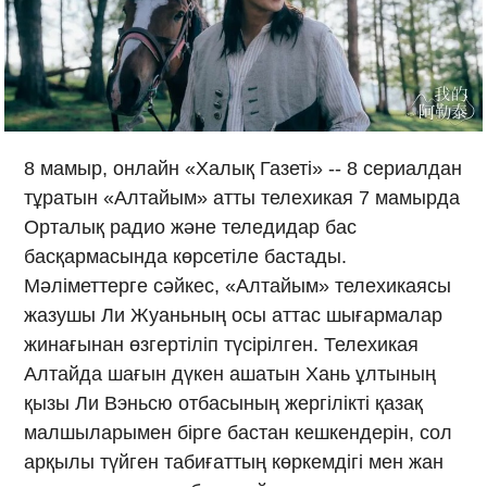
8 мамыр, онлайн «Халық Газеті» -- 8 сериалдан
тұратын «Алтайым» атты телехикая 7 мамырда
Орталық радио және теледидар бас
басқармасында көрсетіле бастады.
Мәліметтерге сәйкес, «Алтайым» телехикаясы
жазушы Ли Жуаньның осы аттас шығармалар
жинағынан өзгертіліп түсірілген. Телехикая
Алтайда шағын дүкен ашатын Хань ұлтының
қызы Ли Вэньсю отбасының жергілікті қазақ
малшыларымен бірге бастан кешкендерін, сол
арқылы түйген табиғаттың көркемдігі мен жан