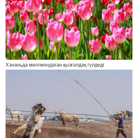
Хэнаньда миллиондаған қызғалдақ гүлдеді