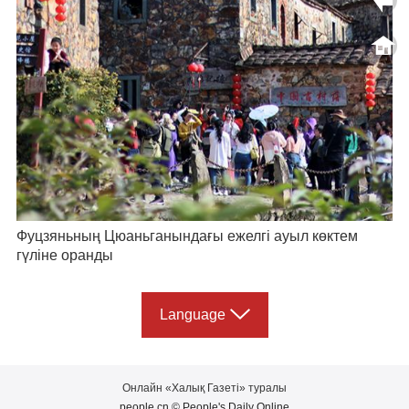
Фуцзяньның Цюаньганындағы ежелгі ауыл көктем
гүліне оранды
Language
Онлайн «Халық Газеті» туралы
people.cn © People's Daily Online