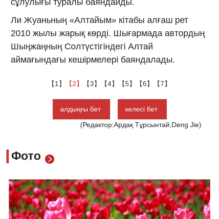
сұлулығы туралы баяндайды.
Ли Жуаньның «Алтайым» кітабы алғаш рет
2010 жылы жарық көрді. Шығармада автордың
Шыңжаңның Солтүстігіндегі Алтай
аймағындағы кешірмелері баяндалады.
【1】
【2】
【3】
【4】
【5】
【6】
【7】
алдыңғы бет
келесі бет
(Редактор:Ардақ Тұрсынтай,Deng Jie)
Фото