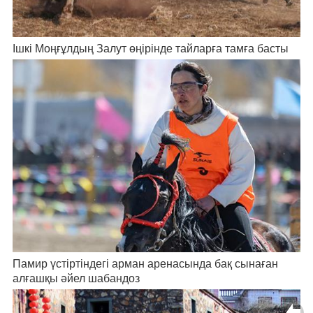
Ішкі Моңғұлдың Залут өңірінде тайларға тамға басты
Памир үстіртіндегі арман аренасында бақ сынаған
алғашқы әйел шабандоз