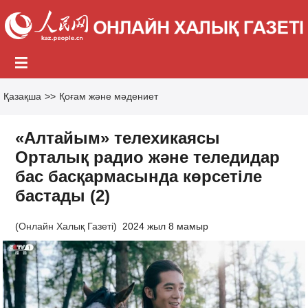
Қазақша
>>
Қоғам және мәдениет
«Алтайым» телехикаясы
Орталық радио және теледидар
бас басқармасында көрсетіле
бастады (2)
(
Онлайн Халық Газеті
)
2024 жыл 8 мамыр