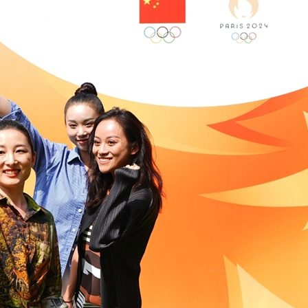
بي
한
Deu
Port
Kisw
Ital
Қазақ
ภาษ
Bahasa