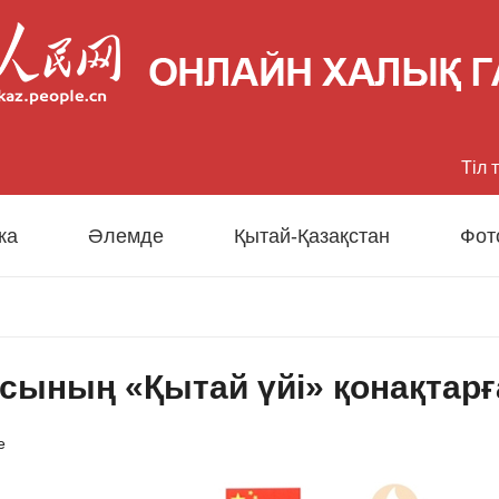
Тіл 
中文
ка
Әлемде
Қытай-Қазақстан
Фот
Eng
日
ының «Қытай үйі» қонақтарға 
Fran
Esp
е
Рус