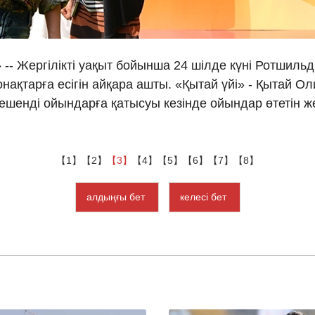
Ελλη
Tiếng
» -- Жергілікті уақыт бойынша 24 шілде күні Ротшил
ақтарға есігін айқара ашты. «Қытай үйі» - Қытай Ол
دو
шенді ойындарға қатысуы кезінде ойындар өтетін 
हिन
【1】
【2】
【3】
【4】
【5】
【6】
【7】
【8】
алдыңғы бет
келесі бет