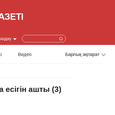
таңдау
简体
о
Видео
Барлық ақпарат
lish
Спорт
本語
Әлеумет
есігін ашты (3)
çais
Ғылым-техника
añol
Туризм
ский