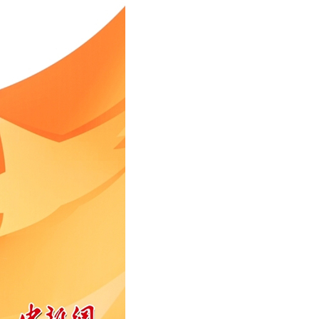
عر
국어
tsch
uguês
ahili
iano
 тілі
าไทย
 Melayu