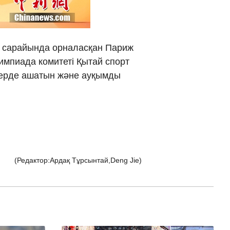
νικά
 Việt
ьд сарайында орналасқан Париж
импиада комитеті Қытай спорт
ار
жерде ашатын және ауқымды
्दी
(Редактор:Ардақ Тұрсынтай,Deng Jie)