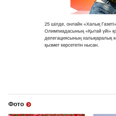
25 шілде, онлайн «Халық Газеті
Олимпиадасының «Қытай үйі» қон
делегациясының халықаралық ке
қызмет көрсететін нысан.
Фото