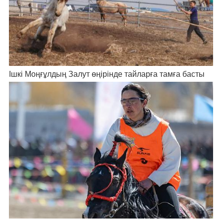
Ішкі Моңғұлдың Залут өңірінде тайларға тамға басты