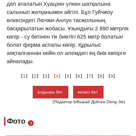
деп аталатын Хуацзян үлкен шатқалына
салынып жатқанымен әйгілі. Бұл Гуйчжоу
өлкесіндегі Лючжи-Анлун тасжолының
басқарылатын жобасы. Ұзындығы 2 890 метрлік
көпір - су бетінен тік биіктігі 625 метр болатын
болат ферма аспалы көпір. Құрылыс
аяқталғаннан кейін ол әлемдегі ең биік көпірге
айналады.
【1】
【2】
【3】
【4】
【5】
【6】
【7】
【8】
【9】
алдыңғы бет
келесі бет
(Редактор:Ыбырай Дүйсен,Deng Jie)
Фото