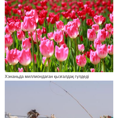
Хэнаньда миллиондаған қызғалдақ гүлдеді