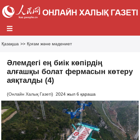
Қазақша
>>
Қоғам және мәдениет
Әлемдегі ең биік көпірдің
алғашқы болат фермасын көтеру
аяқталды (4)
(
Онлайн Халық Газеті
)
2024 жыл 6 қараша