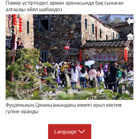
Памир үстіртіндегі арман аренасында бақ сынаған
алғашқы әйел шабандоз
Фуцзяньның Цюаньганындағы ежелгі ауыл көктем
гүліне оранды
Language