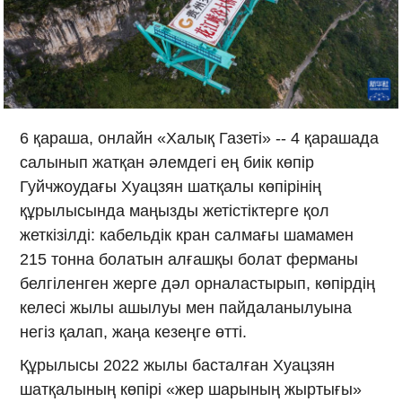
6 қараша, онлайн «Халық Газеті» -- 4 қарашада
салынып жатқан әлемдегі ең биік көпір
Гуйчжоудағы Хуацзян шатқалы көпірінің
құрылысында маңызды жетістіктерге қол
жеткізілді: кабельдік кран салмағы шамамен
215 тонна болатын алғашқы болат ферманы
белгіленген жерге дәл орналастырып, көпірдің
келесі жылы ашылуы мен пайдаланылуына
негіз қалап, жаңа кезеңге өтті.
Құрылысы 2022 жылы басталған Хуацзян
шатқалының көпірі «жер шарының жыртығы»