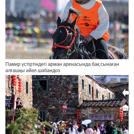
Памир үстіртіндегі арман аренасында бақ сынаған
алғашқы әйел шабандоз