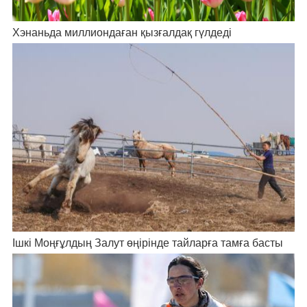
Хэнаньда миллиондаған қызғалдақ гүлдеді
Ішкі Моңғұлдың Залут өңірінде тайларға тамға басты