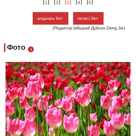
【1】
【2】
【3】
【4】
【5】
алдыңғы бет
келесі бет
(Редактор:Ыбырай Дүйсен,Deng Jie)
Фото