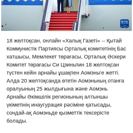
18 желтоқсан, онлайн «Халық Газеті» -- Қытай
Коммунистік Партиясы Орталық комитетінің Бас
хатшысы, Мемлекет төрағасы, Орталық Әскери
Комитет төрағасы Си Цзиньпин 18 желтоқсан
түстен кейін арнайы ұшақпен Аомэньге жетті.
Алда 20 желтоқсанда өтетін Аомэньның отанға
оралуының 25 жылдығына және Аомэнь
Арнайы Әкімшілік регионының алтыншы
үкіметінің инаугурация рәсіміне қатысады,
сондай-ақ Аомэньде қызметтік тексерісте
болады.