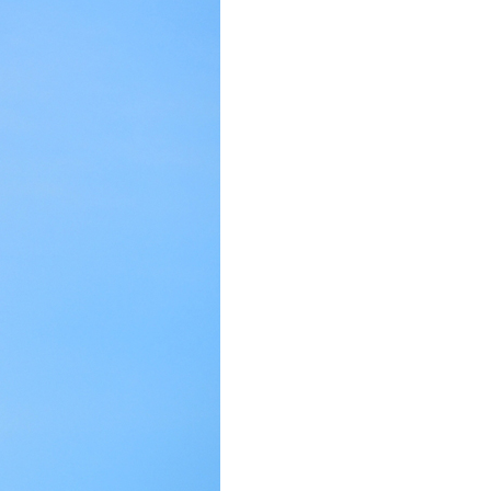
عر
국어
tsch
uguês
ahili
iano
 тілі
าไทย
 Melayu