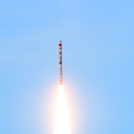
بي
한
Deu
Port
Kisw
Ital
Қазақ
ภาษ
Bahasa