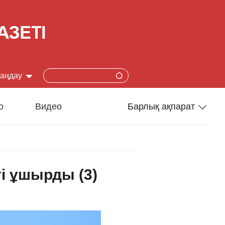
таңдау
简体
о
Видео
Барлық ақпарат
lish
Спорт
本語
Әлеумет
ті ұшырды (3)
çais
Ғылым-техника
añol
Туризм
ский