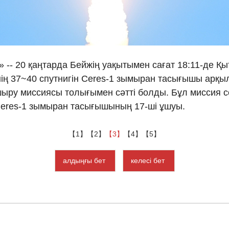
Ελλη
Tiếng
і» -- 20 қаңтарда Бейжің уақытымен сағат 18:11-де Қ
دو
нің 37~40 спутнигін Ceres-1 зымыран тасығышы арқы
шыру миссиясы толығымен сәтті болды. Бұл миссия 
हिन
Ceres-1 зымыран тасығышының 17-ші ұшуы.
【1】
【2】
【3】
【4】
【5】
алдыңғы бет
келесі бет