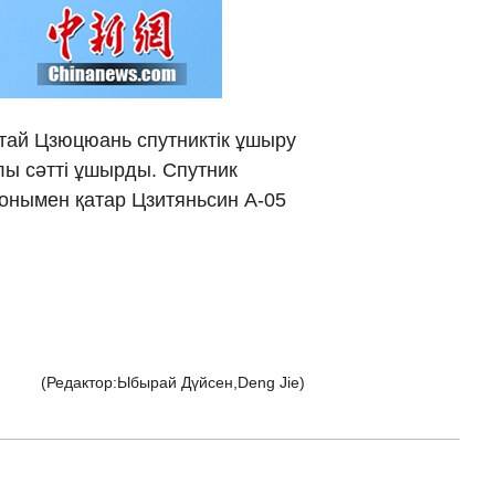
νικά
 Việt
ытай Цзюцюань спутниктік ұшыру
ار
лы сәтті ұшырды. Спутник
сонымен қатар Цзитяньсин A-05
्दी
(Редактор:Ыбырай Дүйсен,Deng Jie)