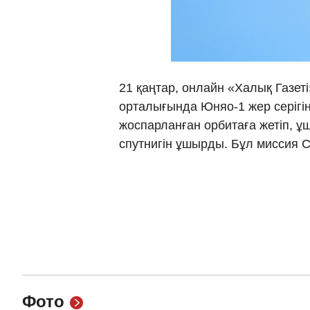
21 қаңтар, онлайн «Халық Газет
орталығында Юняо-1 жер серігі
жоспарланған орбитаға жетіп, ұ
спутнигін ұшырды. Бұл миссия 
Фото