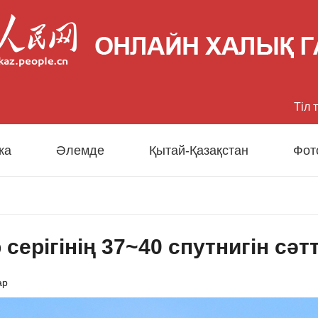
Тіл 
中文
ка
Әлемде
Қытай-Қазақстан
Фот
Eng
日
серігінің 37~40 спутнигін сәт
Fran
Esp
ар
Рус