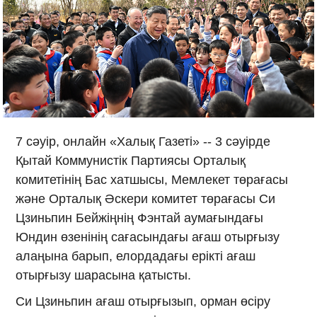
7 сәуір, онлайн «Халық Газеті» -- 3 сәуірде
Қытай Коммунистік Партиясы Орталық
комитетінің Бас хатшысы, Мемлекет төрағасы
және Орталық Әскери комитет төрағасы Си
Цзиньпин Бейжіңнің Фэнтай аумағындағы
Юндин өзенінің сағасындағы ағаш отырғызу
алаңына барып, елордадағы ерікті ағаш
отырғызу шарасына қатысты.
Си Цзиньпин ағаш отырғызып, орман өсіру