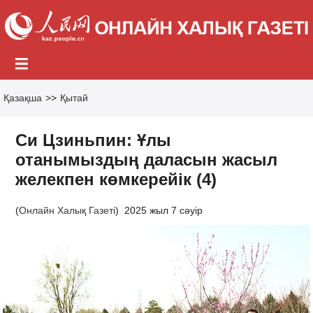
Қазақша
>>
Қытай
Си Цзиньпин: Ұлы
отанымыздың даласын жасыл
желекпен көмкерейік (4)
(
Онлайн Халық Газеті
)
2025 жыл 7 сәуір