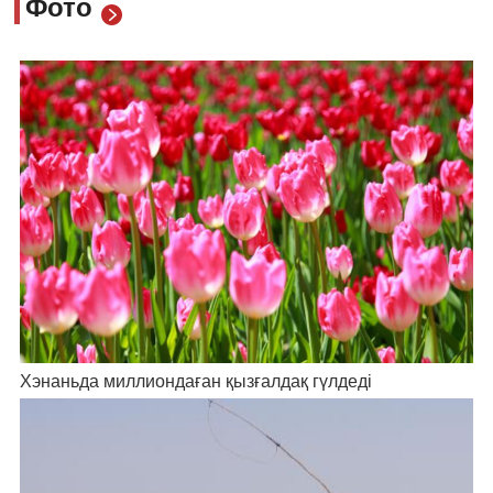
Фото
Хэнаньда миллиондаған қызғалдақ гүлдеді