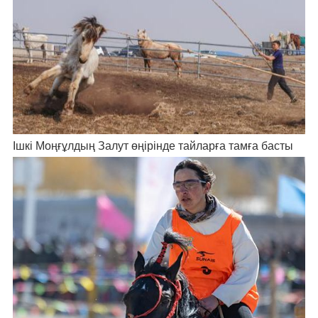
Ішкі Моңғұлдың Залут өңірінде тайларға тамға басты