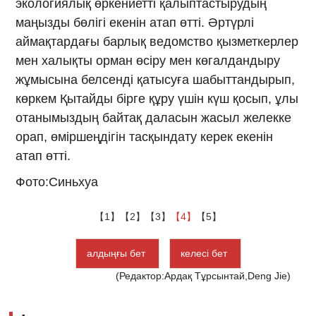
экологиялық өркениетті қалыптастырудың
маңызды бөлігі екенін атап өтті. Әртүрлі
аймақтардағы барлық ведомство қызметкерлер
мен халықты орман өсіру мен көгалдандыру
жұмысына белсенді қатысуға шабыттандырып,
көркем Қытайды бірге құру үшін күш қосып, ұлы
отанымыздың байтақ даласын жасыл желекке
орап, өміршеңдігін тасқындату керек екенін
атап өтті.
Фото:Синьхуа
【1】
【2】
【3】
【4】
【5】
алдыңғы бет
келесі бет
(Редактор:Ардақ Тұрсынтай,Deng Jie)