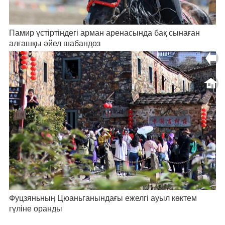
Памир үстіртіндегі арман аренасында бақ сынаған
алғашқы әйел шабандоз
Фуцзяньның Цюаньганындағы ежелгі ауыл көктем
гүліне оранды