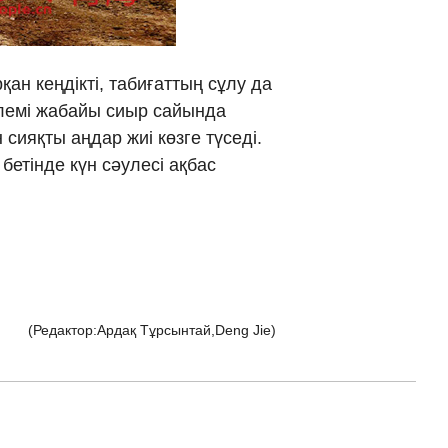
νικά
ан кеңдікті, табиғаттың сұлу да
 Việt
ілемі жабайы сиыр сайында
 сияқты аңдар жиі көзге түседі.
ار
етінде күн сәулесі ақбас
्दी
(Редактор:Ардақ Тұрсынтай,Deng Jie)