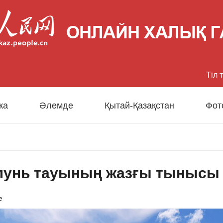
Тіл 
中文
ка
Әлемде
Қытай-Қазақстан
Фот
Eng
日
лунь тауының жазғы тынысы 
Fran
Esp
е
Рус