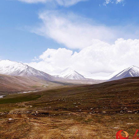
بي
한
Deu
Port
Kisw
Ital
Қазақ
ภาษ
Bahasa