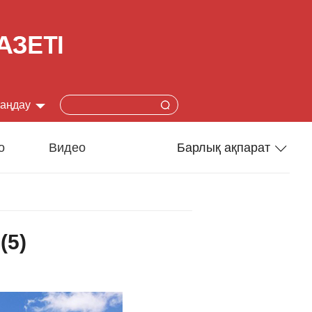
таңдау
简体
о
Видео
Барлық ақпарат
lish
Спорт
本語
Әлеумет
(5)
çais
Ғылым-техника
añol
Туризм
ский