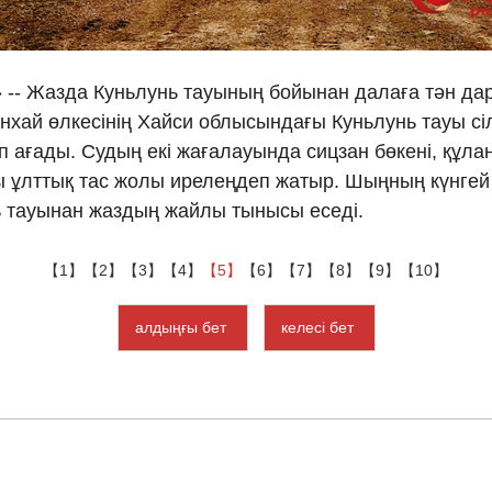
Ελλη
 -- Жазда Куньлунь тауының бойынан далаға тән дарқ
Tiếng
Цинхай өлкесінің Хайси облысындағы Куньлунь тауы с
п ағады. Судың екі жағалауында сицзан бөкені, құлан
دو
 ұлттық тас жолы ирелеңдеп жатыр. Шыңның күнгей б
हिन
 тауынан жаздың жайлы тынысы еседі.
【1】
【2】
【3】
【4】
【5】
【6】
【7】
【8】
【9】
【10】
алдыңғы бет
келесі бет