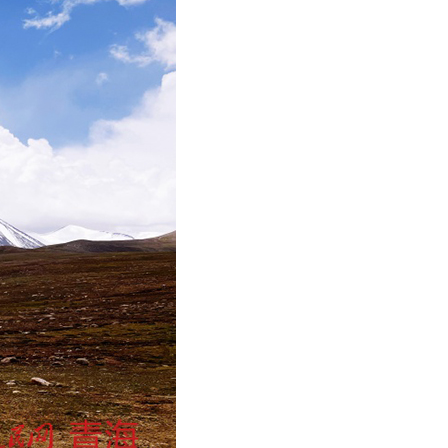
عر
국어
tsch
uguês
ahili
iano
 тілі
าไทย
 Melayu