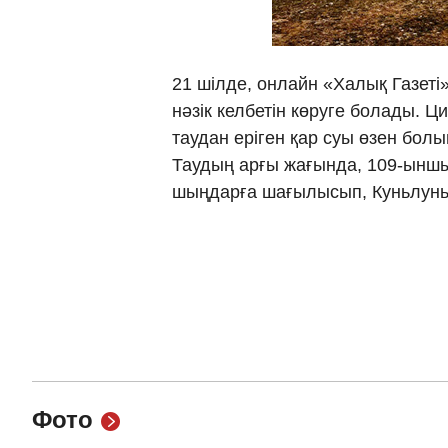
21 шілде, онлайн «Халық Газеті»
нәзік келбетін көруге болады. 
таудан еріген қар суы өзен болы
Таудың арғы жағында, 109-ыншы
шыңдарға шағылысып, Куньлунь
Фото