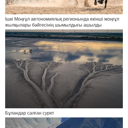
Ішкі Моңғұл автономиялық регионында екінші моңғұл
жылқылары бәйгесінің шымылдығы ашылды
Бұландар салған сурет