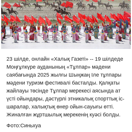
23 шілде, онлайн «Халық Газеті» -- 19 шілдеде
Моңғұлкүре ауданының «Тұлпар» мәдени
саябағында 2025 жылғы Шыңжаң Іле тұлпары
мәдени туризм фестивалі басталды. Қалқаты
жайлауы төсінде Тұлпар мерекесі аясында ат
үсті ойындары, дәстүрлі этникалық спорттық іс-
шаралар, халықтық өнер ойын-сауығы өтті.
Жиналған жұртшылық мерекенің куәсі болды.
Фото:Синьхуа