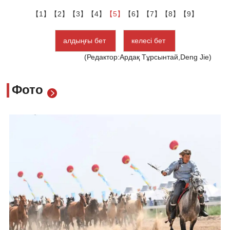
【1】
【2】
【3】
【4】
【5】
【6】
【7】
【8】
【9】
алдыңғы бет
келесі бет
(Редактор:Ардақ Тұрсынтай,Deng Jie)
Фото