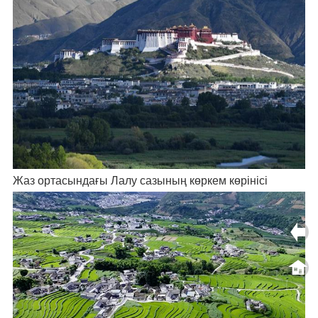
Жаз ортасындағы Лалу сазының көркем көрінісі