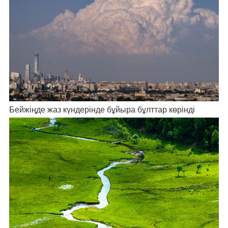
Бейжіңде жаз күндерінде бұйыра бұлттар көрінді