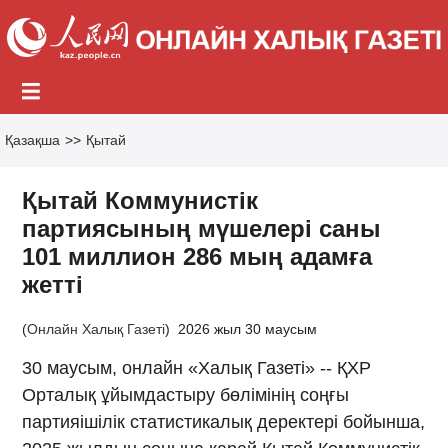
Қазақша
>>
Қытай
Қытай Коммунистік
партиясының мүшелері саны
101 миллион 286 мың адамға
жетті
(
Онлайн Халық Газеті
)
2026 жыл 30 маусым
30 маусым, онлайн «Халық Газеті» -- ҚХР
Орталық ұйымдастыру бөлімінің соңғы
партияішілік статистикалық деректері бойынша,