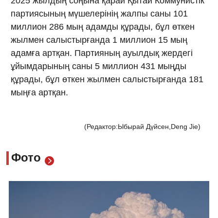
2025 жылдың соңына қарай Қытай Коммунистік
партиясының мүшелерінің жалпы саны 101
миллион 286 мың адамды құрады, бұл өткен
жылмен салыстырғанда 1 миллион 15 мың
адамға артқан. Партияның ауылдық жердегі
ұйымдарының саны 5 миллион 431 мыңды
құрады, бұл өткен жылмен салыстырғанда 181
мыңға артқан.
(Редактор:Ыбырай Дүйсен,Deng Jie)
Фото