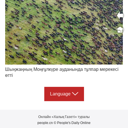
Шыңжаңның Моңғұлкүре ауданында тұлпар мерекесі
өтті
Language
Онлайн «Халық Газеті» туралы
people.cn © People's Daily Online