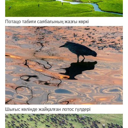
Потацо табиғи саябағының жазғы көркі
Шығыс көлінде жайқалған лотос гүлдері