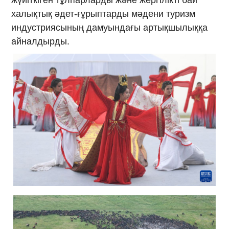
жүйіткіген тұлпарларды және жергілікті бай
халықтық әдет-ғұрыптарды мәдени туризм
индустриясының дамуындағы артықшылыққа
айналдырды.