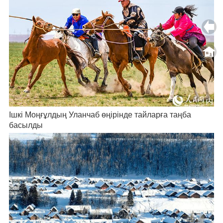
Ішкі Моңғұлдың Уланчаб өңірінде тайларға таңба
басылды