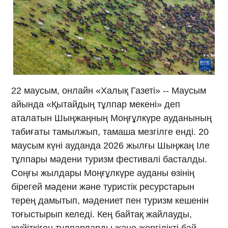
22 маусым, онлайн «Халық Газеті» -- Маусым
айында «Қытайдың тұлпар мекені» деп
аталатын Шыңжаңның Моңғұлкүре ауданының
табиғаты тамылжып, тамаша мезгілге енді. 20
маусым күні ауданда 2026 жылғы Шыңжаң Іле
тұлпары мәдени туризм фестивалі басталды.
Соңғы жылдары Моңғұлкүре ауданы өзінің
бірегей мәдени және туристік ресурстарын
терең дамытып, мәдениет пен туризм кешенін
тоғыстырып келеді. Кең байтақ жайлауды,