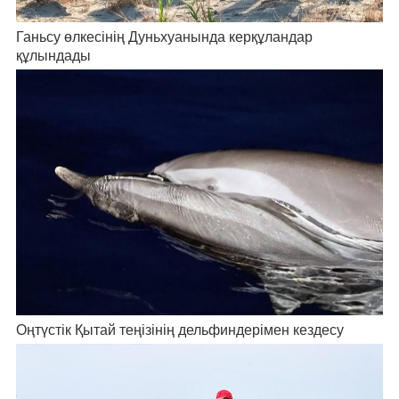
Ганьсу өлкесінің Дуньхуанында керқұландар
құлындады
Оңтүстік Қытай теңізінің дельфиндерімен кездесу