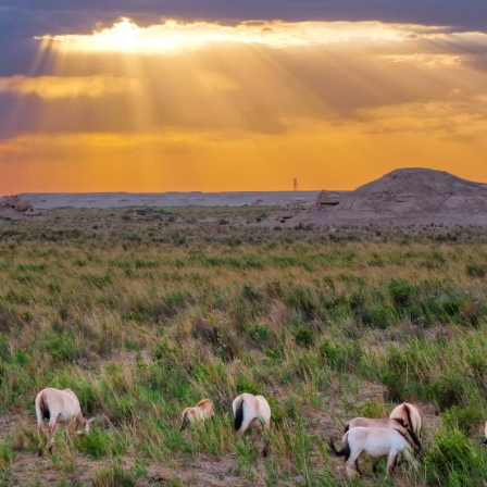
بي
한
Deu
Port
Kisw
Ital
Қазақ
ภาษ
Bahasa