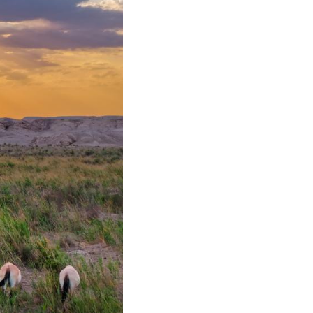
عر
국어
tsch
uguês
ahili
iano
 тілі
าไทย
 Melayu