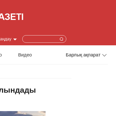
таңдау
简体
о
Видео
Барлық ақпарат
lish
Спорт
本語
Әлеумет
құлындады
çais
Ғылым-техника
añol
Туризм
ский