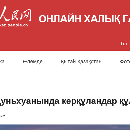
Тіл 
中文
ка
Әлемде
Қытай-Қазақстан
Фот
Eng
日
 Дуньхуанында керқұландар 
Fran
Esp
сым
Рус