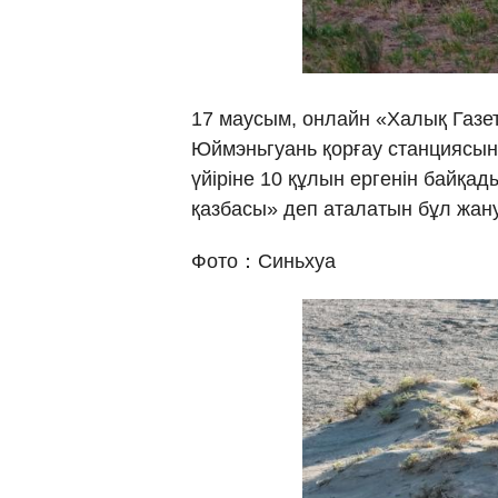
17 маусым, онлайн «Халық Газет
Юймэньгуань қорғау станциясын
үйіріне 10 құлын ергенін байқад
қазбасы» деп аталатын бұл жану
Фото：Синьхуа