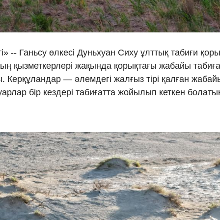
Ελλη
Tiếng
і» -- Ганьсу өлкесі Дуньхуан Сиху ұлттық табиғи қо
ың қызметкерлері жақында қорықтағы жабайы табиғат
دو
ы. Керқұландар — әлемдегі жалғыз тірі қалған жабайы
हिन
арлар бір кездері табиғатта жойылып кеткен болаты