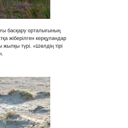
νικά
 Việt
рығы басқару орталығының
қа жіберілген керқұландар
ار
 жылқы түрі. «Шөлдің тірі
्दी
н.