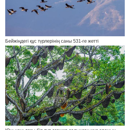
Бейжіңдегі құс түрлерінің саны 531-ге жетті