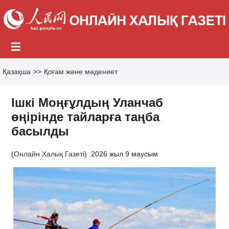
Қазақша
>>
Қоғам және мәдениет
Ішкі Моңғұлдың Уланчаб
өңірінде тайларға таңба
басылды
(
Онлайн Халық Газеті
)
2026 жыл 9 маусым