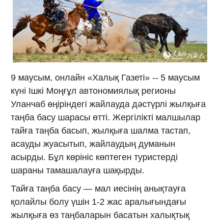
9 маусым, онлайн «Халық Газеті» -- 5 маусым
күні Ішкі Моңғұл автономиялық регионы
Уланчаб өңіріндегі жайлауда дәстүрлі жылқыға
таңба басу шарасы өтті. Жергілікті малшылар
тайға таңба басып, жылқыға шалма тастап,
асауды жуасытып, жайлаудың думанын
асырды. Бұл көрініс көптеген туристерді
шараны тамашалауға шақырды.
Тайға таңба басу — мал иесінің анықтауға
қолайлы болу үшін 1-2 жас аралығындағы
жылқыға өз таңбаларын басатын халықтық