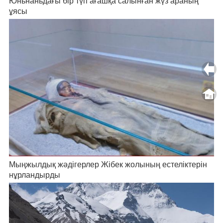
Юньнаньдағы бір түп ағашқа салынған жүз араның
ұясы
Мыңжылдық жәдігерлер Жібек жолының естеліктерін
нұрландырды