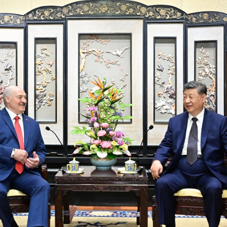
بي
한
Deu
Port
Kisw
Ital
Қазақ
ภาษ
Bahasa