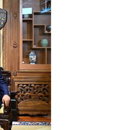
عر
국어
tsch
uguês
ahili
iano
 тілі
าไทย
 Melayu