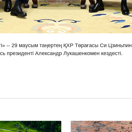
Ελλη
Tiếng
دو
і» -- 29 маусым таңертең ҚХР Төрағасы Си Цзиньпин
усь президенті Александр Лукашенкомен кездесті.
हिन