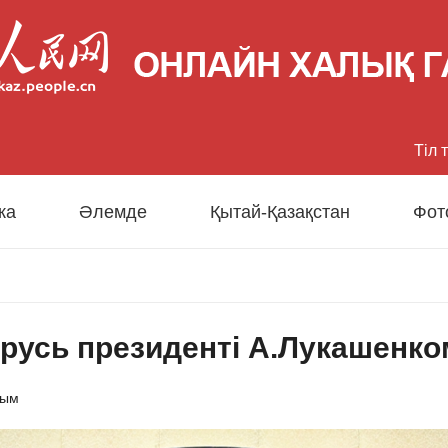
Тіл 
中文
ка
Әлемде
Қытай-Қазақстан
Фот
Eng
日
русь президенті А.Лукашенком
Fran
Esp
сым
Рус