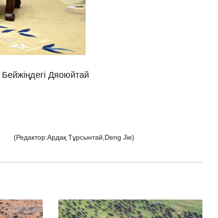
νικά
 Việt
ار
 Бейжіңдегі Дяоюйтай
्दी
(Редактор:Ардақ Тұрсынтай,Deng Jie)