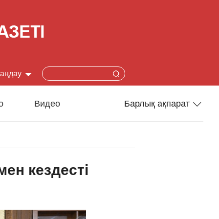
таңдау
简体
о
Видео
Барлық ақпарат
lish
Спорт
本語
Әлеумет
ен кездесті
çais
Ғылым-техника
añol
Туризм
ский