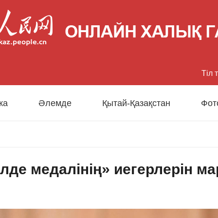
Тіл 
中文
ка
Әлемде
Қытай-Қазақстан
Фот
Eng
日
ілде медалінің» иегерлерін м
Fran
Esp
Рус