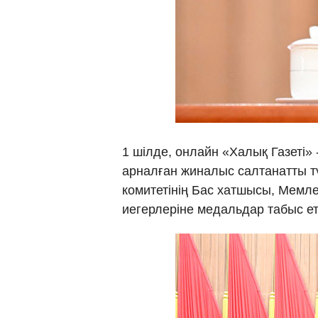
1 шілде, онлайн «Халық Газеті»
арналған жиналыс салтанатты т
комитетінің Бас хатшысы, Мемле
иегерлеріне медальдар табыс е