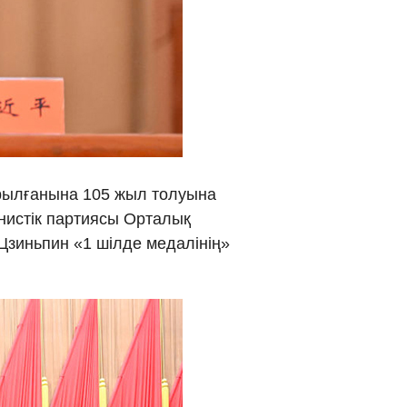
νικά
 Việt
ار
्दी
құрылғанына 105 жыл толуына
нистік партиясы Орталық
Цзиньпин «1 шілде медалінің»