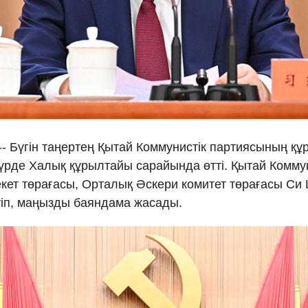
Ελλη
Tiếng
دو
हिन
 -- Бүгін таңертең Қытай Коммунистік партиясының 
үрде Халық құрылтайы сарайында өтті. Қытай Комму
кет төрағасы, Орталық Әскери комитет төрағасы Си 
тіп, маңызды баяндама жасады.