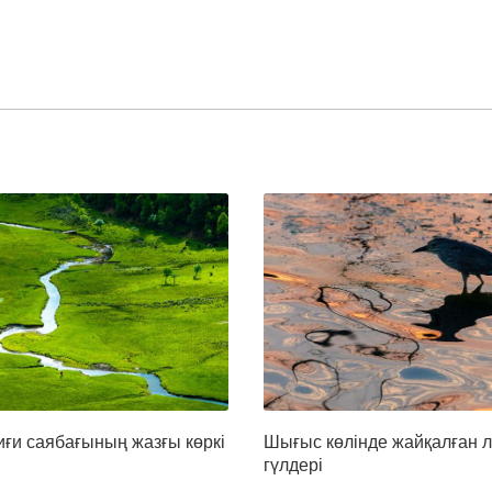
иғи саябағының жазғы көркі
Шығыс көлінде жайқалған л
гүлдері