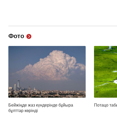
Фото
Бейжіңде жаз күндерінде бұйыра
Потацо таб
бұлттар көрінді