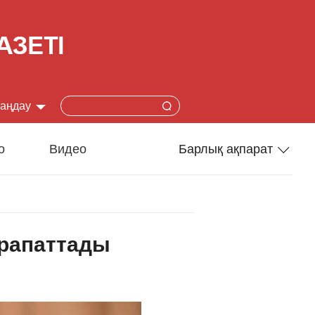
таңдау
简体
о
Видео
Барлық ақпарат
lish
Спорт
本語
Әлеумет
арапаттады
çais
Ғылым-техника
añol
Туризм
ский