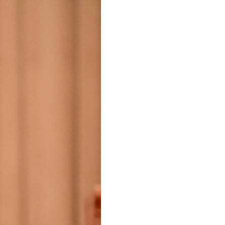
عر
국어
tsch
uguês
ahili
iano
 тілі
าไทย
 Melayu