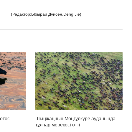
(Редактор:Ыбырай Дүйсен,Deng Jie)
отос
Шыңжаңның Моңғұлкүре ауданында
тұлпар мерекесі өтті