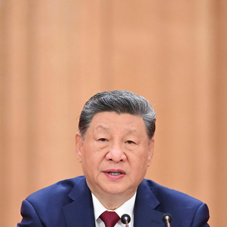
بي
한
Deu
Port
Kisw
Ital
Қазақ
ภาษ
Bahasa