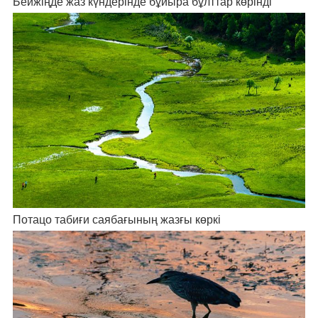
Бейжіңде жаз күндерінде бұйыра бұлттар көрінді
Потацо табиғи саябағының жазғы көркі