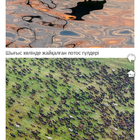
Шығыс көлінде жайқалған лотос гүлдері