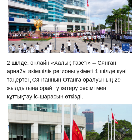
2 шілде, онлайн «Халық Газеті» -- Сянган
арнайы әкімшілік регионы үкіметі 1 шілде күні
таңертең Сянганның Отанға оралуының 29
жылдығына орай ту көтеру рәсімі мен
құттықтау іс-шарасын өткізді.