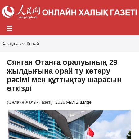
Қазақша
>>
Қытай
Сянган Отанға оралуының 29
жылдығына орай ту көтеру
рәсімі мен құттықтау шарасын
өткізді
(
Онлайн Халық Газеті
)
2026 жыл 2 шілде