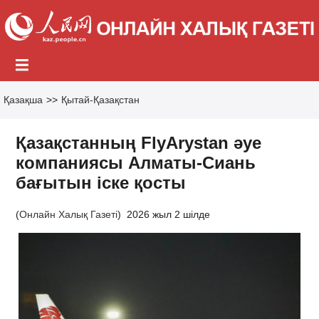
Қазақша
>>
Қытай-Қазақстан
Қазақстанның FlyArystan әуе
компаниясы Алматы-Сиань
бағытын іске қосты
(
Онлайн Халық Газеті
)
2026 жыл 2 шілде