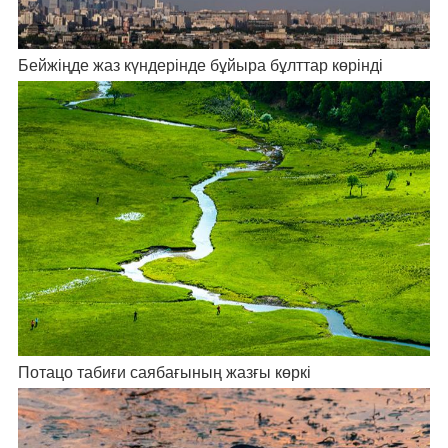
Бейжіңде жаз күндерінде бұйыра бұлттар көрінді
Потацо табиғи саябағының жазғы көркі