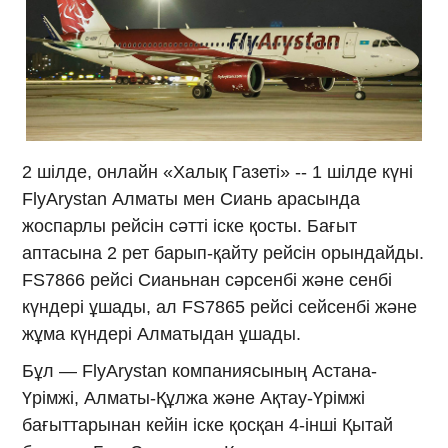
2 шілде, онлайн «Халық Газеті» -- 1 шілде күні
FlyArystan Алматы мен Сиань арасында
жоспарлы рейсін сәтті іске қосты. Бағыт
аптасына 2 рет барып-қайту рейсін орындайды.
FS7866 рейсі Сианьнан сәрсенбі және сенбі
күндері ұшады, ал FS7865 рейсі сейсенбі және
жұма күндері Алматыдан ұшады.
Бұл — FlyArystan компаниясының Астана-
Үрімжі, Алматы-Құлжа және Ақтау-Үрімжі
бағыттарынан кейін іске қосқан 4-інші Қытай