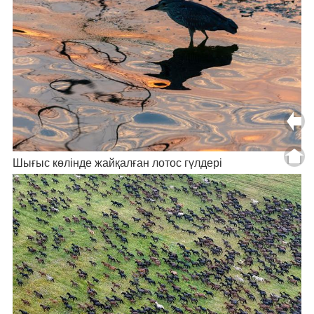
Шығыс көлінде жайқалған лотос гүлдері