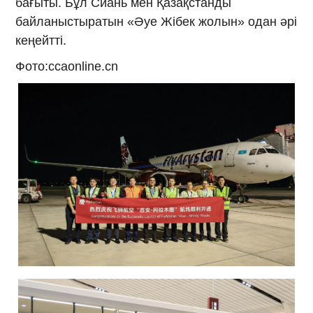
бағыты. Бұл Сиань мен Қазақстанды
байланыстыратын «Әуе Жібек жолын» одан әрі
кеңейтті.
Фото:ccaonline.cn