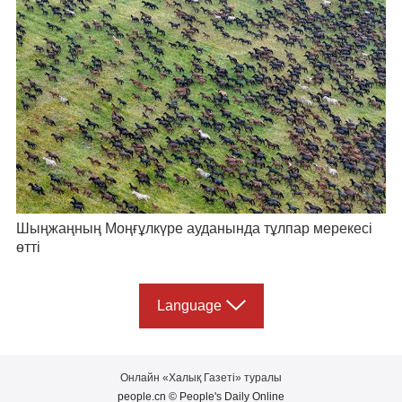
Шыңжаңның Моңғұлкүре ауданында тұлпар мерекесі
өтті
Language
Онлайн «Халық Газеті» туралы
people.cn © People's Daily Online