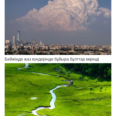
Бейжіңде жаз күндерінде бұйыра бұлттар көрінді