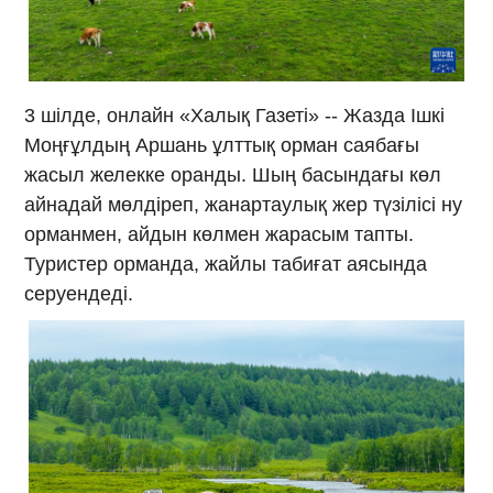
3 шілде, онлайн «Халық Газеті» -- Жазда Ішкі
Моңғұлдың Аршань ұлттық орман саябағы
жасыл желекке оранды. Шың басындағы көл
айнадай мөлдіреп, жанартаулық жер түзілісі ну
орманмен, айдын көлмен жарасым тапты.
Туристер орманда, жайлы табиғат аясында
серуендеді.