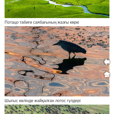
Потацо табиғи саябағының жазғы көркі
Шығыс көлінде жайқалған лотос гүлдері