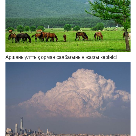
Аршань ұлттық орман саябағының жазғы көрінісі