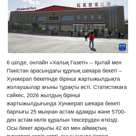
6 шілде, онлайн «Халық Газеті» -- Қытай мен
Пәкістан арасындағы құрлық шекара бекеті –
Хунжерап бекетінде бірінші жартыжылдықта
жолаушылар ағыны тұрақты өсті. Статистикаға
сәйкес, 2026 жылдың бірінші
жартыжылдығында Хунжерап шекара бекеті
барлығы 25 мыңнан астам адамды және 5700-
ден астам көлік құралын тексеруден өткізді.
Осы бекет арқылы 42 ел мен аймақтың