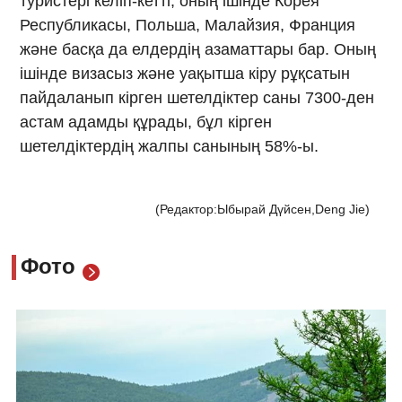
туристері келіп-кетті, оның ішінде Корея
Республикасы, Польша, Малайзия, Франция
және басқа да елдердің азаматтары бар. Оның
ішінде визасыз және уақытша кіру рұқсатын
пайдаланып кірген шетелдіктер саны 7300-ден
астам адамды құрады, бұл кірген
шетелдіктердің жалпы санының 58%-ы.
(Редактор:Ыбырай Дүйсен,Deng Jie)
Фото