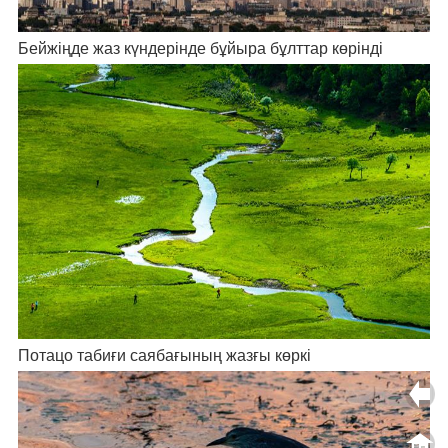
Бейжіңде жаз күндерінде бұйыра бұлттар көрінді
Потацо табиғи саябағының жазғы көркі