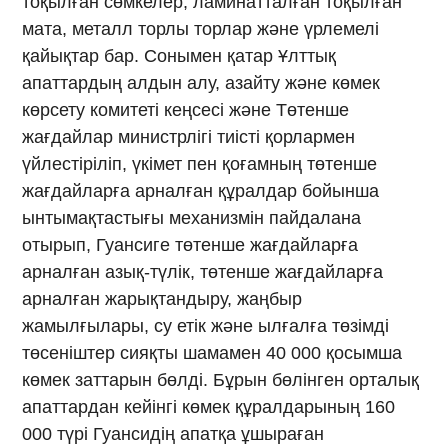
тоқылған сөмкелер, ламинатталған тоқылған
мата, металл торлы торлар және үрлемелі
қайықтар бар. Сонымен қатар Ұлттық
апаттардың алдын алу, азайту және көмек
көрсету комитеті кеңсесі және Төтенше
жағдайлар министрлігі тиісті қорлармен
үйлестіріліп, үкімет пен қоғамның төтенше
жағдайларға арналған құралдар бойынша
ынтымақтастығы механизмін пайдалана
отырып, Гуансиге төтенше жағдайларға
арналған азық-түлік, төтенше жағдайларға
арналған жарықтандыру, жаңбыр
жамылғылары, су етік және ылғалға төзімді
төсеніштер сияқты шамамен 40 000 қосымша
көмек заттарын бөлді. Бұрын бөлінген орталық
апаттардан кейінгі көмек құралдарының 160
000 түрі Гуансидің апатқа ұшыраған