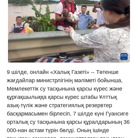
9 шілде, онлайн «Халық Газеті» -- Төтенше
жағдайлар министрлігінің мәліметі бойынша,
Мемлекеттік су тасқынына қарсы күрес және
құрғақшылыққа қарсы күрес штабы Ұлттық
азық-түлік және стратегиялық резервтер
басқармасымен бірлесіп, 7 шілде күні Гуансиге
орталық су тасқынына қарсы құралдарының 36
000-нан астам түрін бөлді. Оның ішінде