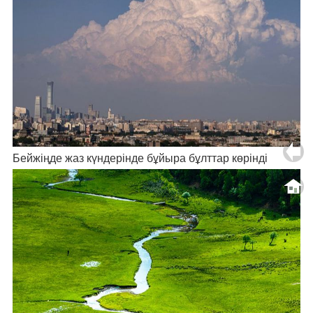
Бейжіңде жаз күндерінде бұйыра бұлттар көрінді