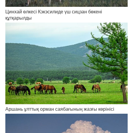
Цинхай өлкесі Кэкэсилиде үш сицзан бөкені
құтқарылды
Аршань ұлттық орман саябағының жазғы көрінісі