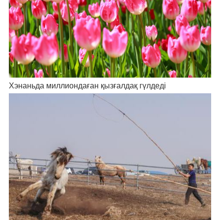
Хэнаньда миллиондаған қызғалдақ гүлдеді