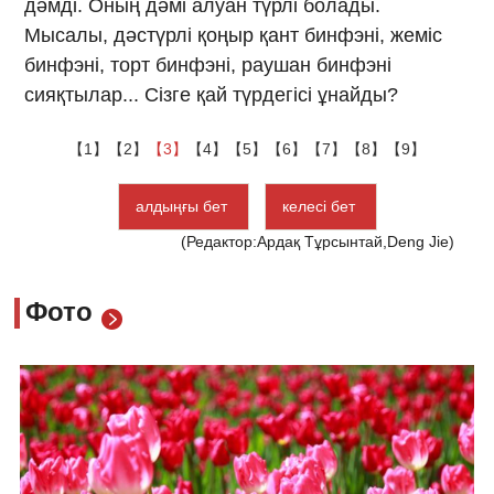
дәмді. Оның дәмі алуан түрлі болады.
Мысалы, дәстүрлі қоңыр қант бинфэні, жеміс
бинфэні, торт бинфэні, раушан бинфэні
сияқтылар... Сізге қай түрдегісі ұнайды?
【1】
【2】
【3】
【4】
【5】
【6】
【7】
【8】
【9】
алдыңғы бет
келесі бет
(Редактор:Ардақ Тұрсынтай,Deng Jie)
Фото