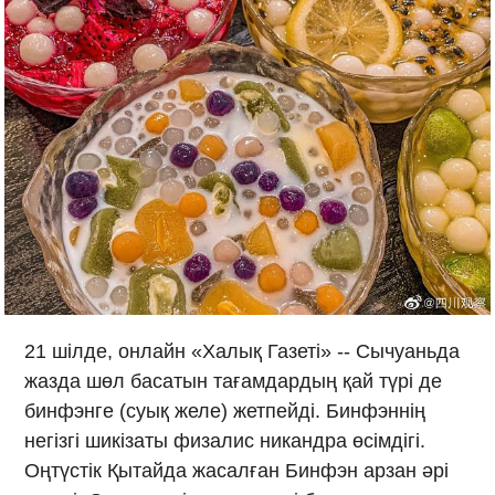
21 шілде, онлайн «Халық Газеті» -- Сычуаньда
жазда шөл басатын тағамдардың қай түрі де
бинфэнге (суық желе) жетпейді. Бинфэннің
негізгі шикізаты физалис никандра өсімдігі.
Оңтүстік Қытайда жасалған Бинфэн арзан әрі