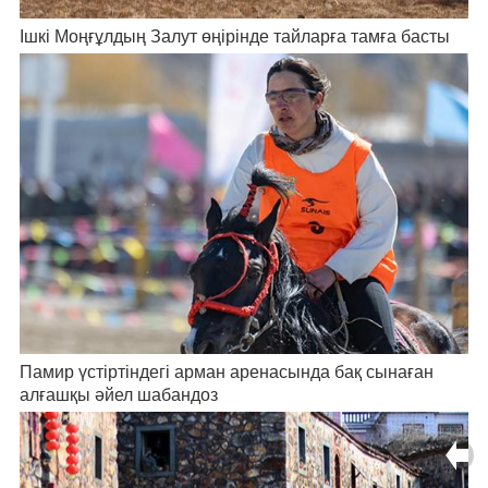
Ішкі Моңғұлдың Залут өңірінде тайларға тамға басты
Памир үстіртіндегі арман аренасында бақ сынаған
алғашқы әйел шабандоз