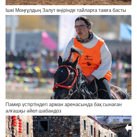
Ішкі Моңғұлдың Залут өңірінде тайларға тамға басты
Памир үстіртіндегі арман аренасында бақ сынаған
алғашқы әйел шабандоз