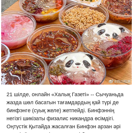
21 шілде, онлайн «Халық Газеті» -- Сычуаньда
жазда шөл басатын тағамдардың қай түрі де
бинфэнге (суық желе) жетпейді. Бинфэннің
негізгі шикізаты физалис никандра өсімдігі.
Оңтүстік Қытайда жасалған Бинфэн арзан әрі