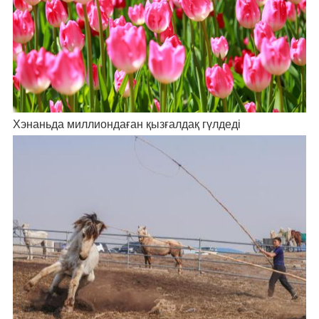
Хэнаньда миллиондаған қызғалдақ гүлдеді