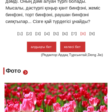
дәмді. Оның дәмі алуан түрлі болады.
Мысалы, дәстүрлі қоңыр қант бинфэні, жеміс
бинфэні, торт бинфэні, раушан бинфэні
сияқтылар... Сізге қай түрдегісі ұнайды?
【1】
【2】
【3】
【4】
【5】
【6】
【7】
【8】
【9】
алдыңғы бет
келесі бет
(Редактор:Ардақ Тұрсынтай,Deng Jie)
Фото