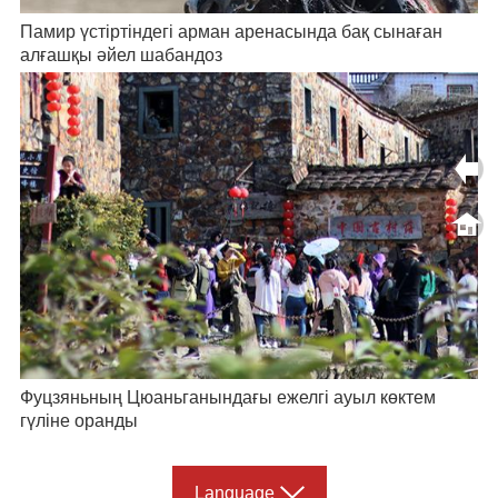
Памир үстіртіндегі арман аренасында бақ сынаған
алғашқы әйел шабандоз
Фуцзяньның Цюаньганындағы ежелгі ауыл көктем
гүліне оранды
Language