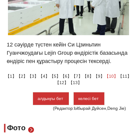
12 сәуірде түстен кейін Си Цзиньпин
Гуанчжоудағы Lejin Group өндірістік базасында
өндіріс пен құрастыру процесін тексерді.
【1】
【2】
【3】
【4】
【5】
【6】
【7】
【8】
【9】
【10】
【11】
【12】
【13】
алдыңғы бет
келесі бет
(Редактор:Ыбырай Дүйсен,Deng Jie)
Фото