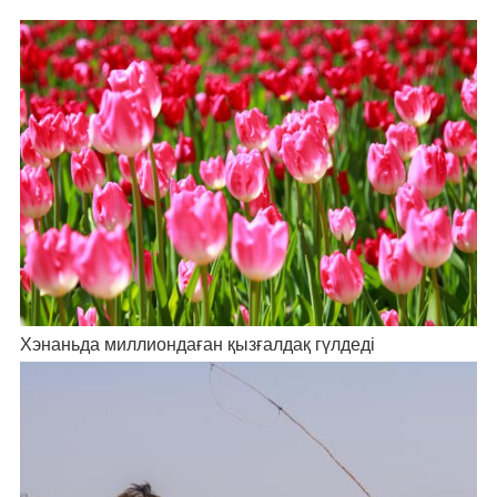
Хэнаньда миллиондаған қызғалдақ гүлдеді