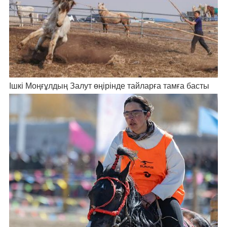
Ішкі Моңғұлдың Залут өңірінде тайларға тамға басты