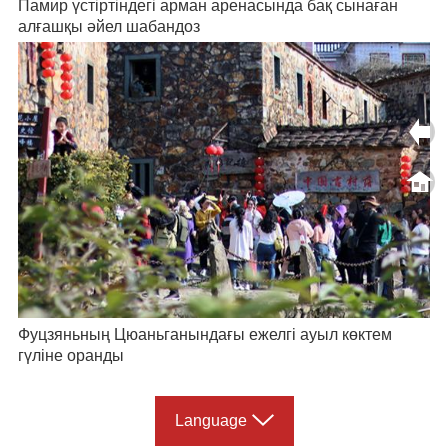
Памир үстіртіндегі арман аренасында бақ сынаған
алғашқы әйел шабандоз
Фуцзяньның Цюаньганындағы ежелгі ауыл көктем
гүліне оранды
Language