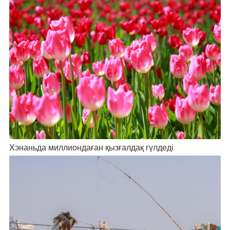
Хэнаньда миллиондаған қызғалдақ гүлдеді