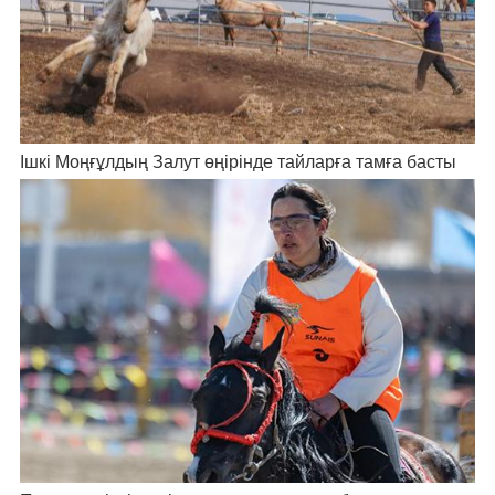
Ішкі Моңғұлдың Залут өңірінде тайларға тамға басты