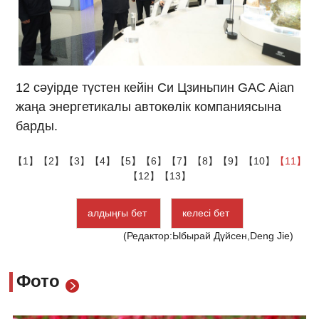
12 сәуірде түстен кейін Си Цзиньпин GAC Aian
жаңа энергетикалы автокөлік компаниясына
барды.
【1】
【2】
【3】
【4】
【5】
【6】
【7】
【8】
【9】
【10】
【11】
【12】
【13】
алдыңғы бет
келесі бет
(Редактор:Ыбырай Дүйсен,Deng Jie)
Фото