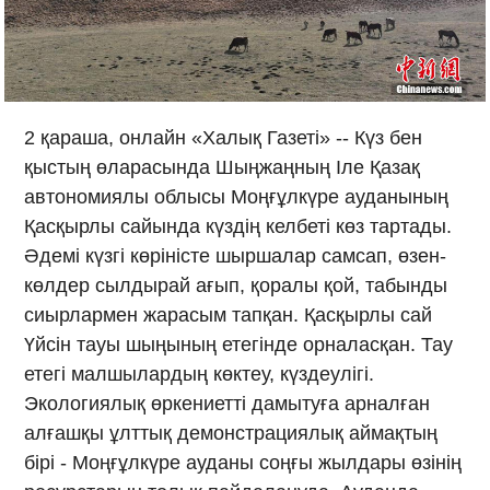
2 қараша, онлайн «Халық Газеті» -- Күз бен
қыстың өларасында Шыңжаңның Іле Қазақ
автономиялы облысы Моңғұлкүре ауданының
Қасқырлы сайында күздің келбеті көз тартады.
Әдемі күзгі көріністе шыршалар самсап, өзен-
көлдер сылдырай ағып, қоралы қой, табынды
сиырлармен жарасым тапқан. Қасқырлы сай
Үйсін тауы шыңының етегінде орналасқан. Тау
етегі малшылардың көктеу, күздеулігі.
Экологиялық өркениетті дамытуға арналған
алғашқы ұлттық демонстрациялық аймақтың
бірі - Моңғұлкүре ауданы соңғы жылдары өзінің