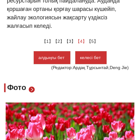
ресурстарын толық пайдалануда. Ауданда
қоршаған ортаны қорғау шарасы күшейіп,
жайлау экологиясын жақсарту үздіксіз
жалғасып келеді.
【1】
【2】
【3】
【4】
【5】
алдыңғы бет
келесі бет
(Редактор:Ардақ Тұрсынтай,Deng Jie)
Фото