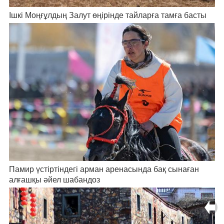
Ішкі Моңғұлдың Залут өңірінде тайларға тамға басты
Памир үстіртіндегі арман аренасында бақ сынаған
алғашқы әйел шабандоз