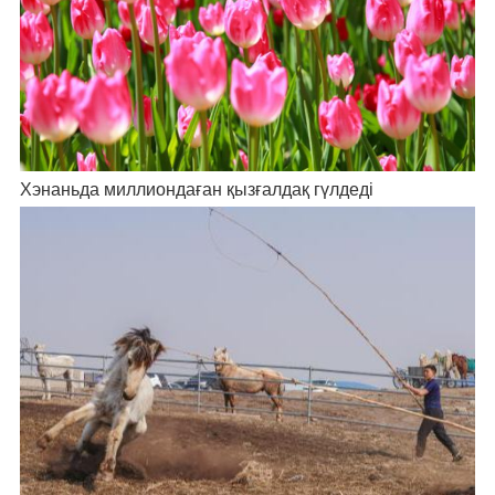
Хэнаньда миллиондаған қызғалдақ гүлдеді