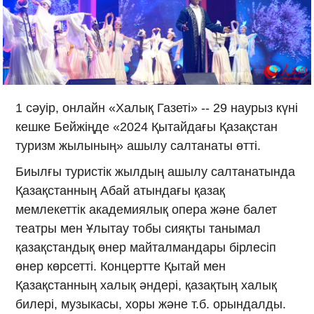
1 сәуір, онлайн «Халық Газеті» -- 29 наурыз күні
кешке Бейжіңде «2024 Қытайдағы Қазақстан
туризм жылының» ашылу салтанаты өтті.
Биылғы туристік жылдың ашылу салтанатында
Қазақстанның Абай атындағы қазақ
мемлекеттік академиялық опера және балет
театры мен Ұлытау тобы сияқты танымал
қазақстандық өнер майталмандары бірлесіп
өнер көрсетті. Концертте Қытай мен
Қазақстанның халық әндері, қазақтың халық
билері, музыкасы, хоры және т.б. орындалды.