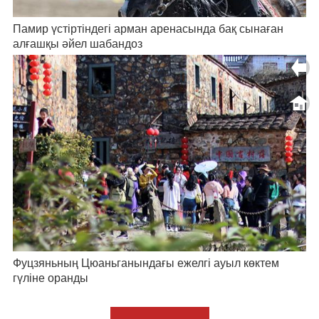
Памир үстіртіндегі арман аренасында бақ сынаған
алғашқы әйел шабандоз
Фуцзяньның Цюаньганындағы ежелгі ауыл көктем
гүліне оранды