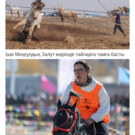
Ішкі Моңғұлдың Залут өңірінде тайларға тамға басты