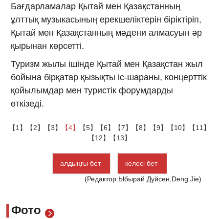
Бағдарламалар Қытай мен Қазақстанның
ұлттық музыкасының ерекшеліктерін біріктіріп,
Қытай мен Қазақстанның мәдени алмасуын әр
қырынан көрсетті.
Туризм жылы ішінде Қытай мен Қазақстан жыл
бойына бірқатар қызықты іс-шараны, концерттік
қойылымдар мен туристік форумдарды
өткізеді.
【1】
【2】
【3】
【4】
【5】
【6】
【7】
【8】
【9】
【10】
【11】
【12】
【13】
алдыңғы бет
келесі бет
(Редактор:Ыбырай Дүйсен,Deng Jie)
Фото