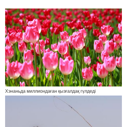
Хэнаньда миллиондаған қызғалдақ гүлдеді