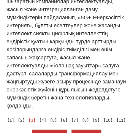
шығаратын компаниялар интеллектуалды,
жасыл және интеграцияланған даму
мүмкіндіктерін пайдаланып, «5G+ Өнеркәсіптік
интернет», бұлтты есептеулер және жасанды
интеллект сияқты цифрлық интеллекттің
өндірістік қуатын қарқынды түрде арттырды.
Кәсіпорындарға өндіріс тиімділігі мен өнім
сапасын жақсартуға, жасыл және
интеллектуалды «болашақ зауыттар» салуға,
дәстүрлі салаларды трансформациялау мен
жаңғыртуды жүзеге асыру процесінде заманауи
өнеркәсіптік жүйенің құрылысын жеделдетуге
мүмкіндік беретін жаңа технологияларды
қолданды.
【1】
【2】
【3】
【4】
【5】
【6】
【7】
【8】
【9】
【10】
【11】