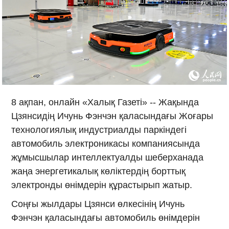
8 ақпан, онлайн «Халық Газеті» -- Жақында
Цзянсидің Ичунь Фэнчэн қаласындағы Жоғары
технологиялық индустриалды паркіндегі
автомобиль электроникасы компаниясында
жұмысшылар интеллектуалды шеберханада
жаңа энергетикалық көліктердің борттық
электронды өнімдерін құрастырып жатыр.
Соңғы жылдары Цзянси өлкесінің Ичунь
Фэнчэн қаласындағы автомобиль өнімдерін