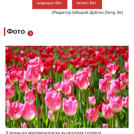
алдыңғы бет
келесі бет
(Редактор:Ыбырай Дүйсен,Deng Jie)
Фото
Хэнаньда миллиондаған қызғалдақ гүлдеді