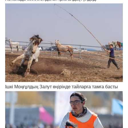
Ішкі Моңғұлдың Залут өңірінде тайларға тамға басты