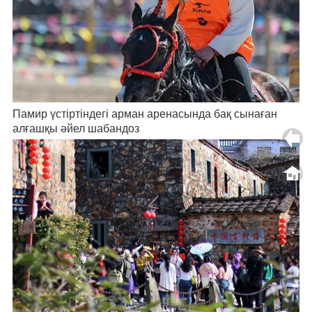
Памир үстіртіндегі арман аренасында бақ сынаған
алғашқы әйел шабандоз