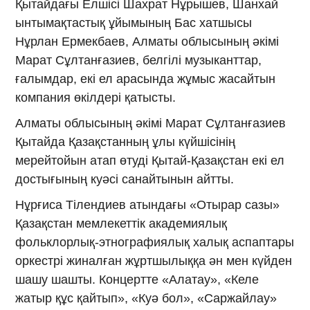
Қытайдағы Елшісі Шахрат Нұрышев, Шанхай
ынтымақтастық ұйымының Бас хатшысы
Нұрлан Ермекбаев, Алматы облысының әкімі
Марат Сұлтанғазиев, белгілі музыканттар,
ғалымдар, екі ел арасында жұмыс жасайтын
компания өкілдері қатысты.
Алматы облысының әкімі Марат Сұлтанғазиев
Қытайда Қазақстанның ұлы күйшісінің
мерейтойын атап өтуді Қытай-Қазақстан екі ел
достығының куәсі санайтынын айтты.
Нұрғиса Тілендиев атындағы «Отырар сазы»
Қазақстан мемлекеттік академиялық
фольклорлық-этнографиялық халық аспаптары
оркестрі жиналған жұртшылыққа ән мен күйден
шашу шашты. Концертте «Алатау», «Келе
жатыр құс қайтып», «Куə бол», «Саржайлау»