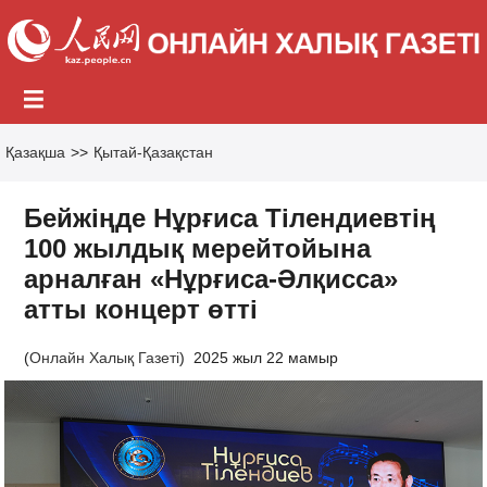
Қазақша
>>
Қытай-Қазақстан
Бейжіңде Нұрғиса Тілендиевтің
100 жылдық мерейтойына
арналған «Нұрғиса-Әлқисса»
атты концерт өтті
(
Онлайн Халық Газеті
)
2025 жыл 22 мамыр