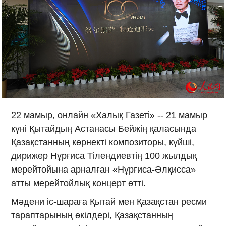
22 мамыр, онлайн «Халық Газеті» -- 21 мамыр
күні Қытайдың Астанасы Бейжің қаласында
Қазақстанның көрнекті композиторы, күйші,
дирижер Нұрғиса Тілендиевтің 100 жылдық
мерейтойына арналған «Нұрғиса-Әлқисса»
атты мерейтойлық концерт өтті.
Мәдени іс-шараға Қытай мен Қазақстан ресми
тараптарының өкілдері, Қазақстанның