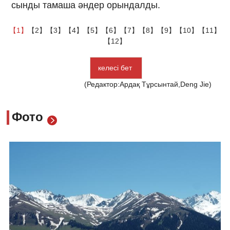
сынды тамаша әндер орындалды.
【1】
【2】
【3】
【4】
【5】
【6】
【7】
【8】
【9】
【10】
【11】
【12】
келесі бет
(Редактор:Ардақ Тұрсынтай,Deng Jie)
Фото