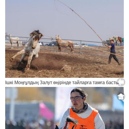
Ішкі Моңғұлдың Залут өңірінде тайларға тамға басты