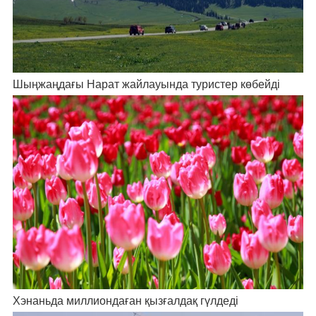
Шыңжаңдағы Нарат жайлауында туристер көбейді
Хэнаньда миллиондаған қызғалдақ гүлдеді