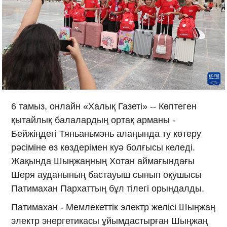
6 тамыз, онлайн «Халық Газеті» -- Көптеген
қытайлық балалардың ортақ арманы -
Бейжіңдегі Тяньаньмэнь алаңында ту көтеру
рәсіміне өз көздерімен куә болғысы келеді.
Жақында Шыңжаңның Хотан аймағындағы
Шеря ауданының бастауыш сынып оқушысы
Патимахан Пархаттың бұл тілегі орындалды.
Патимахан - Мемлекеттік электр желісі Шыңжаң
электр энергетикасы ұйымдастырған Шыңжаң