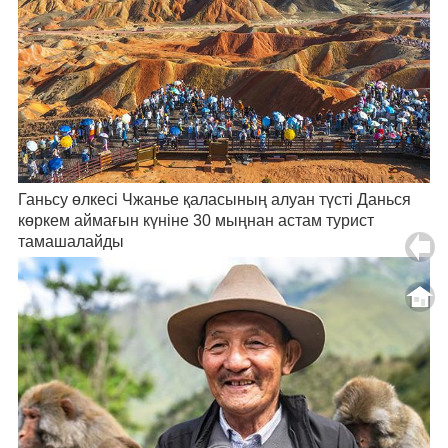
Ганьсу өлкесі Чжанье қаласының алуан түсті Данься
көркем аймағын күніне 30 мыңнан астам турист
тамашалайды