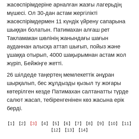
жасөспірімдеріне арналған жазғы лагерьдің
мүшесі. Ол 30-дан астам жергілікті
жасөспірімдермен 11 күндік үйрену сапарына
шыққан болатын. Патимахан алғаш рет
Такламакан шөлінің жанындағы шағын
ауданнан алысқа аттап шығып, пойыз және
ұшаққа отырып, 4000 шақырымнан астам жол
жүріп, Бейжіңге жетті.
26 шілдеде таңертең мемлекеттік әнұран
шырқалып, бес жұлдызды қызыл ту жоғары
көтерілген кезде Патимахан салтанатты түрде
салют жасап, тебіренгенінен көз жасына ерік
берді.
【1】
【2】
【3】
【4】
【5】
【6】
【7】
【8】
【9】
【10】
【11】
【12】
【13】
【14】