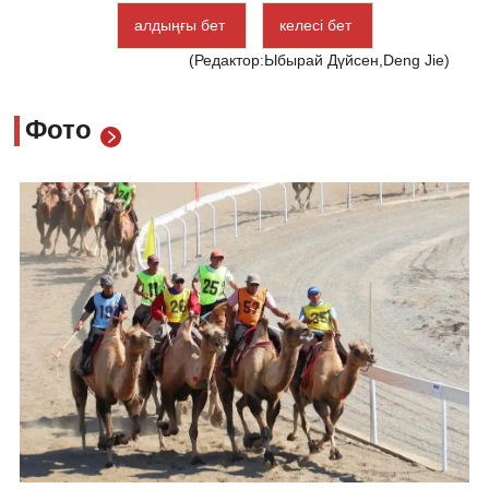
алдыңғы бет
келесі бет
(Редактор:Ыбырай Дүйсен,Deng Jie)
Фото