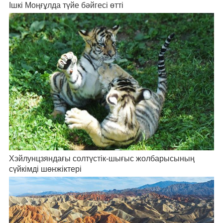
Ішкі Моңғұлда түйе бәйгесі өтті
Хэйлунцзяндағы солтүстік-шығыс жолбарысының
сүйкімді шөнжіктері