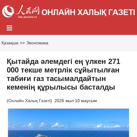
Қазақша
>>
Экономика
Қытайда әлемдегі ең үлкен 271
000 текше метрлік сұйытылған
табиғи газ тасымалдайтын
кеменің құрылысы басталды
(
Онлайн Халық Газеті
)
2026 жыл 10 маусым