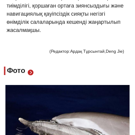
тиімділігі, қоршаған ортаға зиянсыздығы және
навигациялық қауіпсіздік сияқты негізгі
өнімділік салаларында кешенді жаңартылып
жасалмақшы.
(Редактор:Ардақ Тұрсынтай,Deng Jie)
Фото