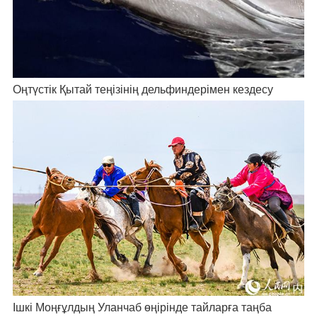
Оңтүстік Қытай теңізінің дельфиндерімен кездесу
Ішкі Моңғұлдың Уланчаб өңірінде тайларға таңба