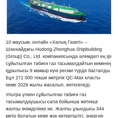
10 маусым, онлайн «Халық Газеті» --
Шанхайдағы Hudong-Zhonghua Shipbuilding
(Group) Co., Ltd. компаниясында әлемдегі ең ірі
сұйытылған табиғи газ тасымалдайтын кеменің
құрылысы 9 мамыр күні ресми түрде басталды.
Бұл 271 000 текше метрлік QC-Max класты
кеме 2028 жылы жасалып, жеткізіледі.
Ультра үлкен сұйытылған табиғи газ
тасымалдаушысы сала бойынша жетекші
жалпы өнімділікке ие. Жалпы ұзындығы 344
метр болатын кеме жүк көтергіштігі, энергия