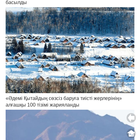
басылды
«Әдемі Қытайдың сөзсіз баруға тиісті жерлерінің»
алғашқы 100 тізімі жарияланды