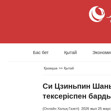
Бас бет
Қытай
Экономи
Қазақша
>>
Қытай
Си Цзиньпин Шань
тексеріспен бард
(
Онлайн Халық Газеті
)
2026 жыл 25 мау