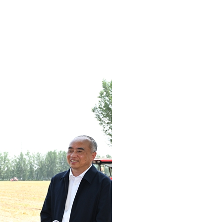
عر
국어
tsch
uguês
ahili
iano
 тілі
าไทย
 Melayu