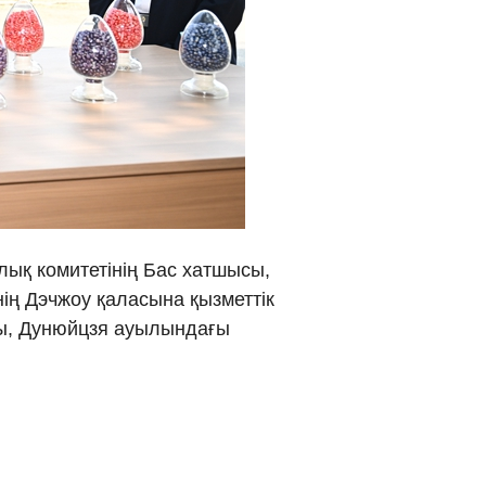
νικά
 Việt
ار
्दी
лық комитетінің Бас хатшысы,
ің Дэчжоу қаласына қызметтік
ғы, Дунюйцзя ауылындағы