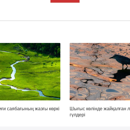
иғи саябағының жазғы көркі
Шығыс көлінде жайқалған л
гүлдері