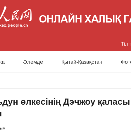
Тіл 
中文
ка
Әлемде
Қытай-Қазақстан
Фот
Eng
日
дун өлкесінің Дэчжоу қаласы
Fran
ы
Esp
сым
Рус