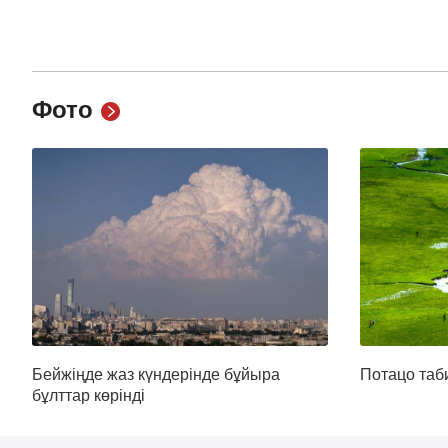
Фото
Бейжіңде жаз күндерінде бұйыра
Потацо таб
бұлттар көрінді