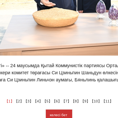
Ελλη
Tiếng
دو
हिन
і» -- 24 маусымда Қытай Коммунистік партиясы Орта
кери комитет төрағасы Си Цзиньпин Шаньдун өлкесін
раға Си Цзиньпин Линьчэн аумағы, Бяньлинь қалашы
【1】
【2】
【3】
【4】
【5】
【6】
【7】
【8】
【9】
【10】
【11】
келесі бет