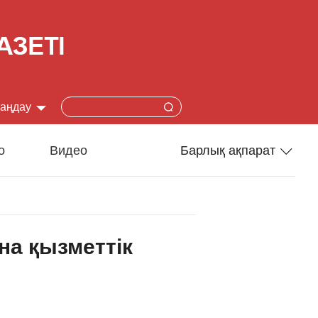
таңдау
简体
о
Видео
Барлық ақпарат
lish
Спорт
本語
Әлеумет
на қызметтік
çais
Ғылым-техника
añol
Туризм
ский