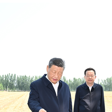
بي
한
Deu
Port
Kisw
Ital
Қазақ
ภาษ
Bahasa