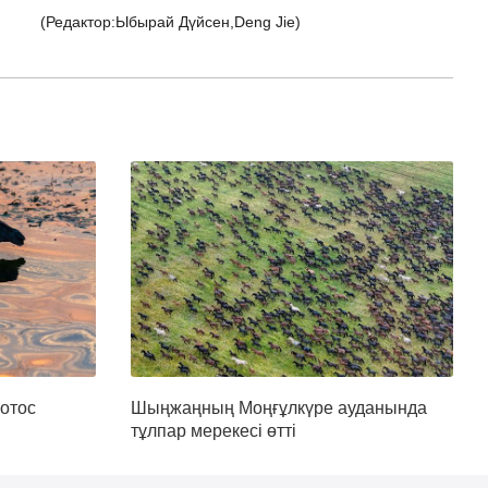
(Редактор:Ыбырай Дүйсен,Deng Jie)
отос
Шыңжаңның Моңғұлкүре ауданында
тұлпар мерекесі өтті