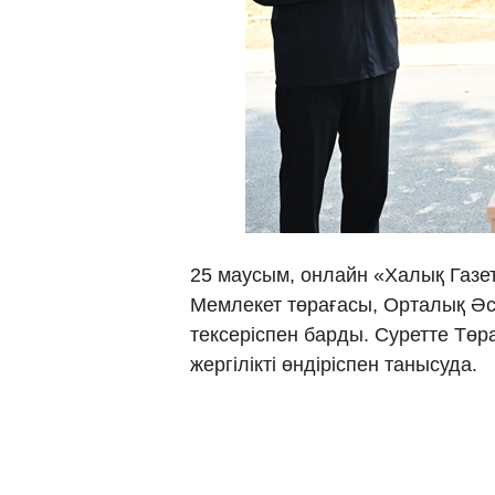
25 маусым, онлайн «Халық Газет
Мемлекет төрағасы, Орталық Әс
тексеріспен барды. Суретте Тө
жергілікті өндіріспен танысуда.