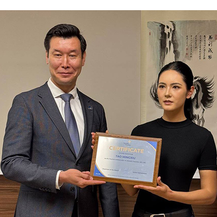
بي
한
Deu
Port
Kisw
Ital
Қазақ
ภาษ
Bahasa