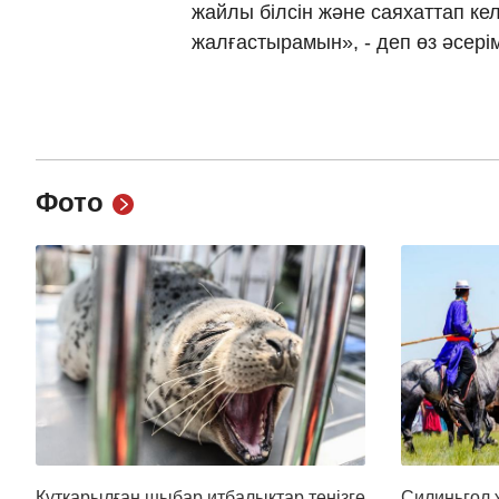
жайлы білсін және саяхаттап ке
жалғастырамын», - деп өз әсерім
Фото
Құтқарылған шыбар итбалықтар теңізге
Силиньгол