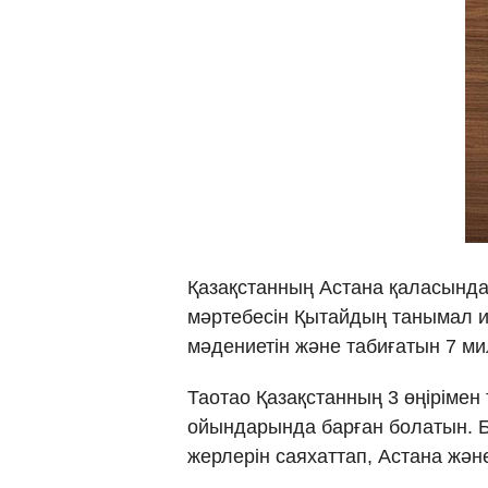
Қазақстанның Астана қаласында 
мәртебесін Қытайдың танымал и
мәдениетін және табиғатын 7 м
Таотао Қазақстанның 3 өңірімен
ойындарында барған болатын. Б
жерлерін саяхаттап, Астана жә