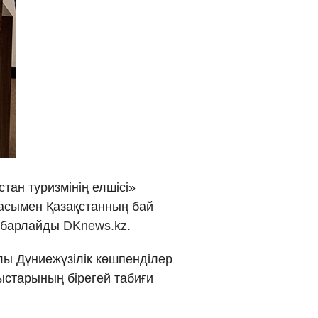
νικά
 Việt
ار
्दी
ан туризмінің елшісі»
ласымен Қазақстанның бай
хабарлайды
DKnews.kz
.
лы Дүниежүзілік көшпенділер
старының бірегей табиғи