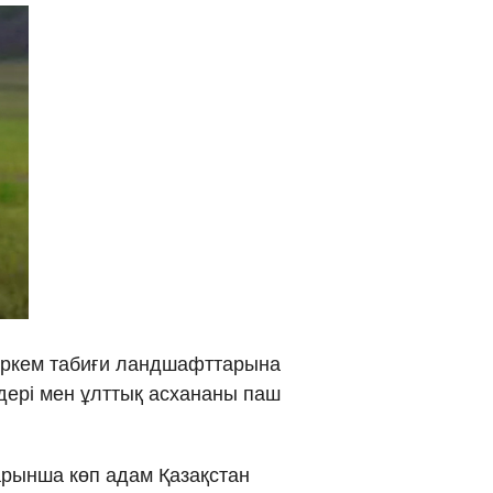
көркем табиғи ландшафттарына
дері мен ұлттық асхананы паш
арынша көп адам Қазақстан