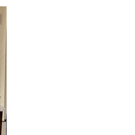
عر
국어
tsch
uguês
ahili
iano
 тілі
าไทย
 Melayu