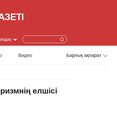
таңдау
简体
о
Видео
Барлық ақпарат
lish
Спорт
本語
Әлеумет
ризмнің елшісі
çais
Ғылым-техника
añol
Туризм
ский