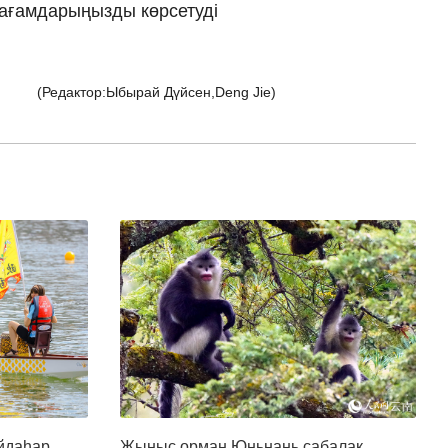
 тағамдарыңызды көрсетуді
(Редактор:Ыбырай Дүйсен,Deng Jie)
айдаһар
Жыныс орман Юньнань сабалақ