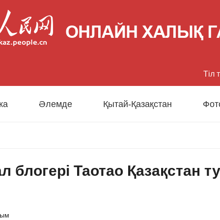
Тіл 
中文
ка
Әлемде
Қытай-Қазақстан
Фот
Eng
日
 блогері Таотао Қазақстан ту
Fran
Esp
сым
Рус