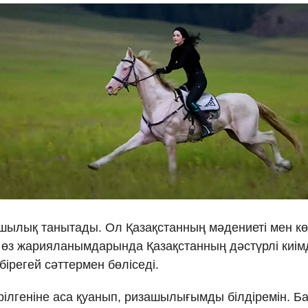
ғушылық танытады. Ол Қазақстанның мәдениеті мен 
 өз жарияланымдарында Қазақстанның дәстүрлі киім
 бірегей сәттермен бөліседі.
рілгеніне аса қуанып, ризашылығымды білдіремін. Б