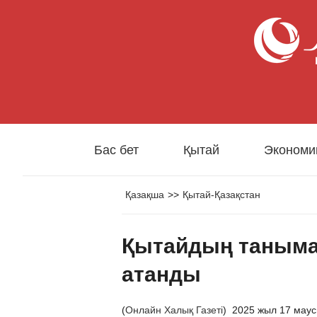
Бас бет
Қытай
Экономи
Қазақша
>>
Қытай-Қазақстан
Қытайдың танымал
атанды
(
Онлайн Халық Газеті
)
2025 жыл 17 мау