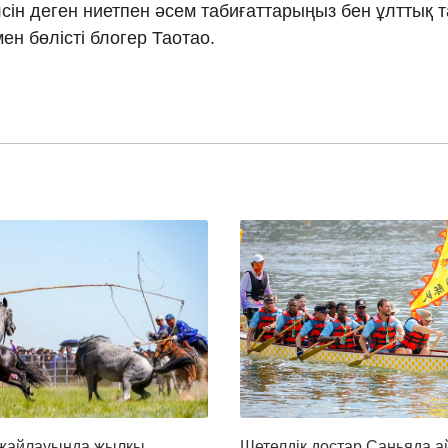
лсін деген ниетпен әсем табиғаттарыңыз бен ұлттық
ен бөлісті блогер Таотао.
 жайлауында жылқы
Шетелдік достар Саньяда 