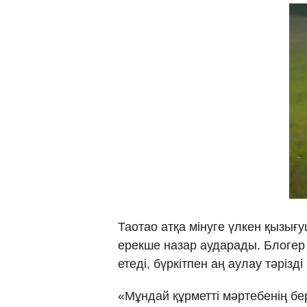
Таотао атқа мінуге үлкен қызы
ерекше назар аударады. Блогер
етеді, бүркітпен аң аулау тәрізді
«Мұндай құрметті мәртебенің бе