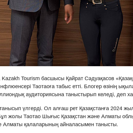
Ελλη
Tiếng
دو
हिन
Kazakh Tourism басшысы Қайрат Сәдуақасов «Қазақст
нфлюенсері Таотаоға табыс етті. Блогер өзінің ықы
иллиондық аудиториясына таныстырып келеді, деп 
 танысып үлгерді. Ол алғаш рет Қазақстанға 2024 жы
ұл жолы Таотао Шығыс Қазақстан және Алматы облы
не Алматы қалаларының айналасымен танысты.