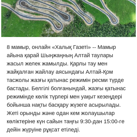
8 мамыр, онлайн «Халық Газеті» -- Мамыр
айына қарай Шыңжаңның Алтай таулары
жасыл желек жамылды. Қарлы тау мен
жайқалған жайлау аясындағы Алтай-Қом
тасжолы жазғы қатынас режимін ресми түрде
бастады. Белгілі болғанындай, жазғы қатынас
режимінде көлік түрлері мен уақыт кезеңдері
бойынша нақты басқару жүзеге асырылады.
Жеті орынды және одан кем жолаушылар
көліктеріне күн сайын таңғы 9:30-дан 15:00-ге
дейін жүруіне рұқсат етіледі.