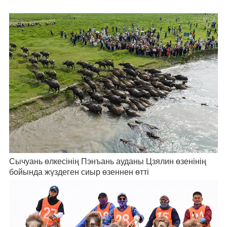
Сычуань өлкесінің Пэнъань ауданы Цзялин өзенінің
бойында жүздеген сиыр өзеннен өтті