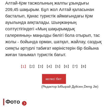
Алтай-Қом тасжолының жалпы ұзындығы
209,45 шақырым. Бұл жол Алтай қаласынан
басталып, Қанас туристік аймағындағы Қом
ауылында аяқталады. Шыңжаңның
солтүстігіндегі «Мың шақырымдық
галереяның» маңызды бөлігі бола отырып, тас
жолы - бойында орман, шатқал, жайлау, саздық
сияқты әртүрлі табиғат көріністерін бір бойына
жиған танымал туристік бағыт.
【1】
【2】
【3】
【4】
【5】
【6】
【7】
【8】
келесі бет
(Редактор:Ыбырай Дүйсен,Deng Jie)
Фото