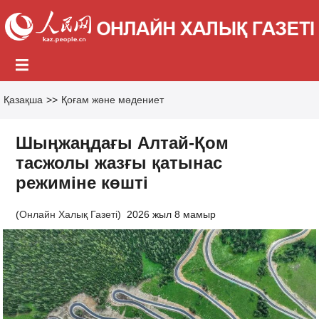
Қазақша
>>
Қоғам және мәдениет
Шыңжаңдағы Алтай-Қом
тасжолы жазғы қатынас
режиміне көшті
(
Онлайн Халық Газеті
)
2026 жыл 8 мамыр