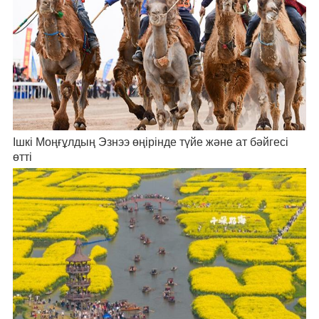
Ішкі Моңғұлдың Эзнээ өңірінде түйе және ат бәйгесі
өтті