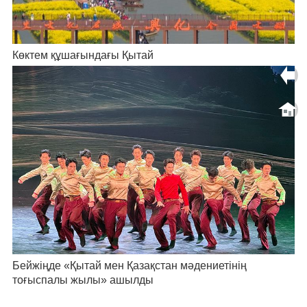
Көктем құшағындағы Қытай
Бейжіңде «Қытай мен Қазақстан мәдениетінің
тоғыспалы жылы» ашылды