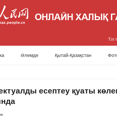
Тіл 
中文
ка
Әлемде
Қытай-Қазақстан
Фот
Eng
日
ектуалды есептеу қуаты көл
Fran
ында
Esp
ым
Рус