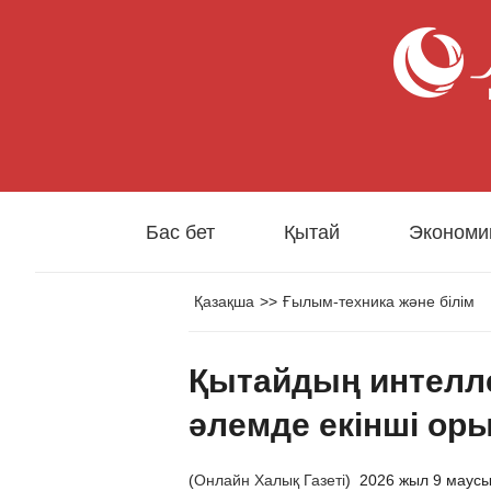
Бас бет
Қытай
Экономи
Қазақша
>>
Ғылым-техника және білім
Қытайдың интелл
әлемде екінші ор
(
Онлайн Халық Газеті
)
2026 жыл 9 маус