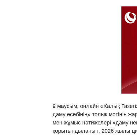
9 маусым, онлайн «Халық Газет
даму есебінің» толық мәтінін 
мен жұмыс нәтижелері «даму негі
қорытындыланып, 2026 жылы ц