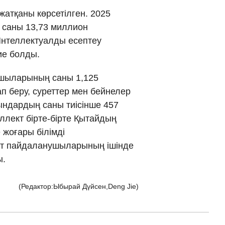
тқаны көрсетілген. 2025
νικά
 саны 13,73 миллион
Интеллектуалды есептеу
 Việt
ие болды.
ار
ушыларының саны 1,125
ап беру, суреттер мен бейнелер
्दी
тындардың саны тиісінше 457
лект бірте-бірте Қытайдың
 жоғары білімді
ект пайдаланушыларының ішінде
ы.
(Редактор:Ыбырай Дүйсен,Deng Jie)