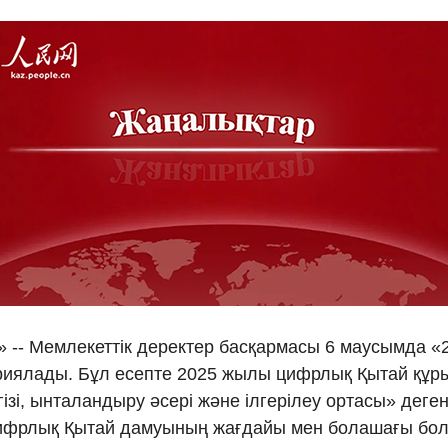
بي
한
Deu
Port
Kisw
Ital
Қазақ
і» -- Мемлекеттік деректер басқармасы 6 маусымда
жариялады. Бұл есепте 2025 жылы цифрлық Қытай құр
ภาษ
зі, ынталандыру әсері және ілгерілеу ортасы» деген
ифрлық Қытай дамуының жағдайы мен болашағы бол
Bahasa