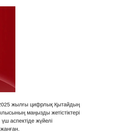
عر
국어
tsch
uguês
ahili
iano
 тілі
 «2025 жылғы цифрлық Қытайдың
ылысының маңызды жетістіктері
าไทย
 үш аспектіде жүйелі
жанған.
 Melayu