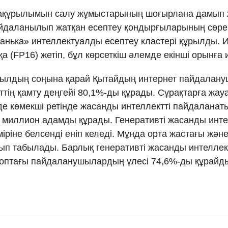
ақұрылымын салу жұмыстарының шоғырлана дамып жа
Ελλη
айдаланылып жатқан есептеу қондырғыларының сөре
Ванька» интеллектуалды есептеу кластері құрылды. 
Tiếng
а (FP16) жетіп, бұл көрсеткіш әлемде екінші орынға 
دو
 жылдың соңына қарай Қытайдың интернет пайдалан
ттің қамту деңгейі 80,1%-ды құрады. Сұрақтарға жау
हिन
ірде көмекші ретінде жасанды интеллектті пайдалана
 миллион адамды құрады. Генеративті жасанды интел
міріне белсенді еніп келеді. Мұнда орта жастағы және
лып табылады. Барлық генеративті жасанды интелл
 топтағы пайдаланушылардың үлесі 74,6%-ды құрайд