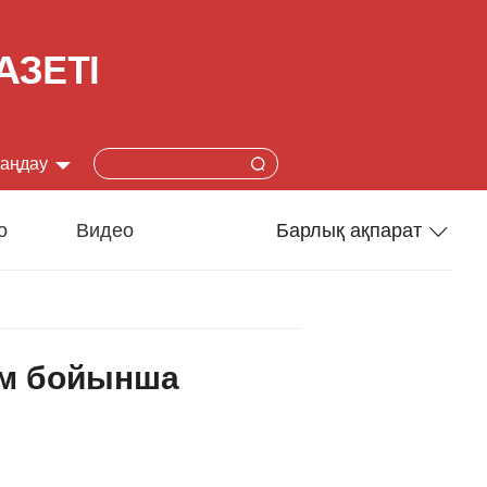
таңдау
简体
о
Видео
Барлық ақпарат
lish
Спорт
本語
Әлеумет
ем бойынша
çais
Ғылым-техника
añol
Туризм
ский