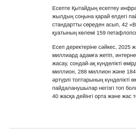
Есепте Қытайдың есептеу инфр
жылдың соңына қарай елдегі п
стандартты сөреден асып, 42 «
қуатының көлемі 159 петафлопсқ
Есеп деректеріне сәйкес, 2025
миллиард адамға жетіп, интерне
жасау, сондай-ақ күнделікті өм
миллион, 288 миллион және 184
әртүрлі топтарының күнделікті ө
пайдаланушылар негізгі топ бо
40 жасқа дейінгі орта және жас