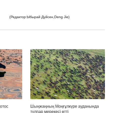
(Редактор:Ыбырай Дүйсен,Deng Jie)
отос
Шыңжаңның Моңғұлкүре ауданында
тұлпар мерекесі өтті