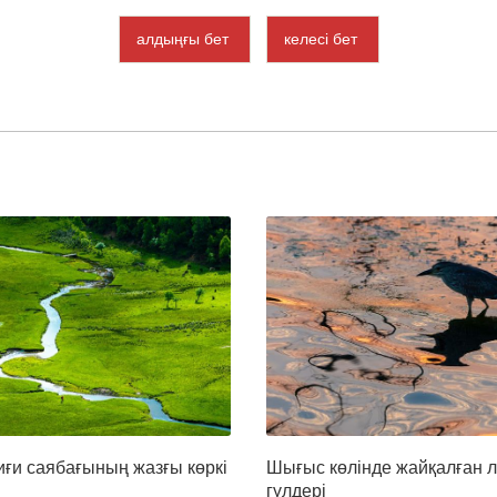
алдыңғы бет
келесі бет
иғи саябағының жазғы көркі
Шығыс көлінде жайқалған л
гүлдері