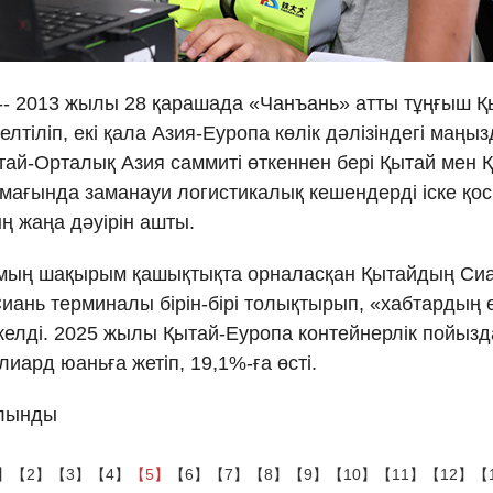
Ελλη
Tiếng
 -- 2013 жылы 28 қарашада «Чанъань» атты тұңғыш Қ
іліп, екі қала Азия-Еуропа көлік дәлізіндегі маңыз
ار
ай-Орталық Азия саммиті өткеннен бері Қытай мен 
ң аумағында заманауи логистикалық кешендерді іске қо
हिन
ң жаңа дәуірін ашты.
еше мың шақырым қашықтықта орналасқан Қытайдың Си
ань терминалы бірін-бірі толықтырып, «хабтардың 
әкелді. 2025 жылы Қытай-Еуропа контейнерлік пойызд
лиард юаньға жетіп, 19,1%-ға өсті.
алынды
】
【2】
【3】
【4】
【5】
【6】
【7】
【8】
【9】
【10】
【11】
【12】
【