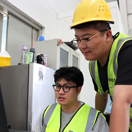
عر
한
Deu
Port
Kisw
Ital
Қазақ
ภาษ
Bahasa