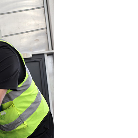
بي
국어
tsch
uguês
ahili
iano
 тілі
าไทย
 Melayu