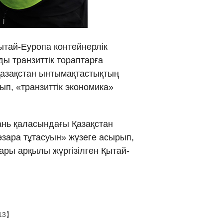
νικά
 Việt
ытай-Еуропа контейнерлік
ды транзиттік тораптарға
دو
Қазақстан ынтымақтастықтың
сып, «транзиттік экономика»
्दी
ань қаласындағы Қазақстан
өзара тұтасуын» жүзеге асырып,
ары арқылы жүргізілген Қытай-
13】