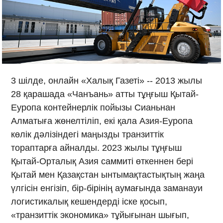
3 шілде, онлайн «Халық Газеті» -- 2013 жылы
28 қарашада «Чанъань» атты тұңғыш Қытай-
Еуропа контейнерлік пойызы Сианьнан
Алматыға жөнелтіліп, екі қала Азия-Еуропа
көлік дәлізіндегі маңызды транзиттік
тораптарға айналды. 2023 жылы тұңғыш
Қытай-Орталық Азия саммиті өткеннен бері
Қытай мен Қазақстан ынтымақтастықтың жаңа
үлгісін енгізіп, бір-бірінің аумағында заманауи
логистикалық кешендерді іске қосып,
«транзиттік экономика» тұйығынан шығып,