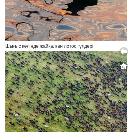
Шығыс көлінде жайқалған лотос гүлдері