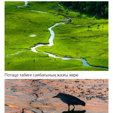
Потацо табиғи саябағының жазғы көркі