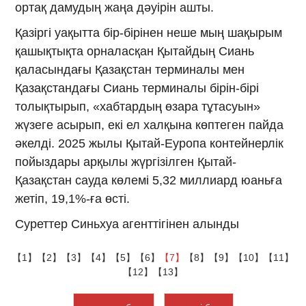
ортақ дамудың жаңа дәуірін ашты.
Қазіргі уақытта бір-бірінен неше мың шақырым
қашықтықта орналасқан Қытайдың Сиань
қаласындағы Қазақстан терминалы мен
Қазақстандағы Сиань терминалы бірін-бірі
толықтырып, «хабтардың өзара тұтасуын»
жүзеге асырып, екі ел халқына көптеген пайда
әкелді. 2025 жылы Қытай-Еуропа контейнерлік
пойыздары арқылы жүргізілген Қытай-
Қазақстан сауда көлемі 5,32 миллиард юаньға
жетіп, 19,1%-ға өсті.
Суреттер Синьхуа агенттігінен алынды
【1】
【2】
【3】
【4】
【5】
【6】
【7】
【8】
【9】
【10】
【11】
【12】
【13】