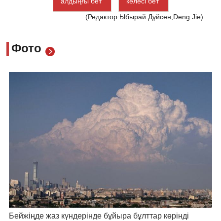
алдыңғы бет
келесі бет
(Редактор:Ыбырай Дүйсен,Deng Jie)
Фото
Бейжіңде жаз күндерінде бұйыра бұлттар көрінді